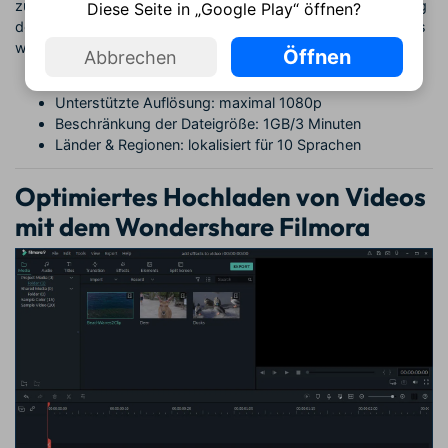
zu veröffentlichen und hochzuladen. Durch die Beschränkung
Diese Seite in „Google Play“ öffnen?
der Dateigröße eignet sich die Seite nur für sehr kurze Videos
wie Gameplay Videos, private Videos und vieles mehr.
Öffnen
Abbrechen
Zulässige Video-Formate: nahezu jedes Format
Unterstützte Auflösung: maximal 1080p
Beschränkung der Dateigröße: 1GB/3 Minuten
Länder & Regionen: lokalisiert für 10 Sprachen
Optimiertes Hochladen von Videos
mit dem Wondershare Filmora