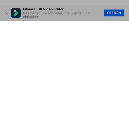
Filmora - KI Video Editor
ÖFFNEN
Bearbeiten Sie schneller, intelligenter und
einfacher!
Hero Produkte
Wondershare
KI entdecken
Hilfe-Center