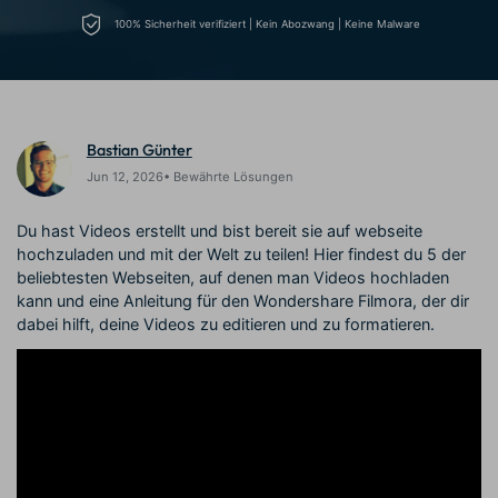
Prompts – schnell ähnliche
fortgeschrittene
100% Sicherheit verifiziert | Kein Abozwang | Keine Malware
Kunden-Support
Videos erstellen
Videobearbeitungsfähigkeiten
KAUFEN
Anmelden
Über Uns
Bewertungen
Unsere Mission, Geschichte
Finden Sie mehr über Filmora
Kickstart Bootcamp
DIY-Spezialeffekte
und Kunden
Nachrichten und
Suchen
Bastian Günter
Bewertungen
Lernen, ausdrücken und
Erfahren Sie, wie Sie einen
erweitern Sie Ihre
Spezialeffekt erzeugen
Jun 12, 2026• Bewährte Lösungen
Videobearbeitungs-
können
Fähigkeiten mit Filmora
Du hast Videos erstellt und bist bereit sie auf webseite
Kunden-Geschichten
Affiliate-Programm
hochzuladen und mit der Welt zu teilen! Hier findest du 5 der
Erfahren Sie, wie unsere
Schalten Sie Partnerschaften
beliebtesten Webseiten, auf denen man Videos hochladen
Kunden Erfolg haben
auf Unternehmensebene frei
kann und eine Anleitung für den Wondershare Filmora, der dir
Creator
Freunde-werben-
Monetarisierungs-
Programm
dabei hilft, deine Videos zu editieren und zu formatieren.
Programm
An Freunde empfehlen,
Monetarisieren Sie
Belohnungen erhalten
Ihren Einfluss mit Filmora
Blog