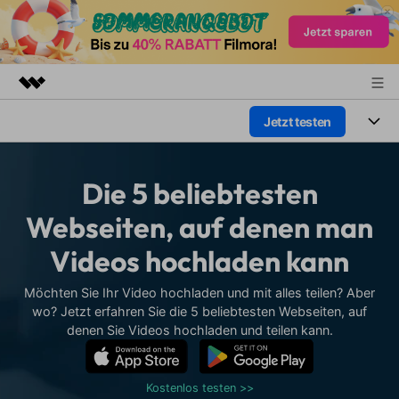
Jetzt testen
Top-Produkte
KI-gestützte digitale Kreativität
Produkte
Business
Dienstprogramme
Die 5 beliebtesten
Überblick
Plattformen
KI
Über uns
Webseiten, auf denen man
Lösungen
Funktionen
Videos hochladen kann
Video/Foto
Presseraum
Lösungen
Assets
Audio
Möchten Sie Ihr Video hochladen und mit alles teilen? Aber
Wer
Shop
Ressourcen
wo? Jetzt erfahren Sie die 5 beliebtesten Webseiten, auf
Text
denen Sie Videos hochladen und teilen kann.
Video-Lösungen
Support
Hilfe-Center
Video-Prompts
Meisterkurs
Erste Schritte
Kostenlos testen >>
Über
Über 100 heiße Video-
Beherrschen Sie