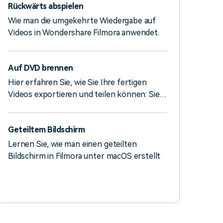
Rückwärts abspielen
Wie man die umgekehrte Wiedergabe auf
Videos in Wondershare Filmora anwendet.
Auf DVD brennen
Hier erfahren Sie, wie Sie Ihre fertigen
Videos exportieren und teilen können: Sie
können Ihr Video auf eine DVD brennen.
Wählen Sie die DVD Registerkarte und
Geteiltem Bildschirm
geben Sie die gewünschten Einstellungen
ein, z.B. das Seitenverhältnis und den Disc-
Lernen Sie, wie man einen geteilten
Typ.
Bildschirm in Filmora unter macOS erstellt