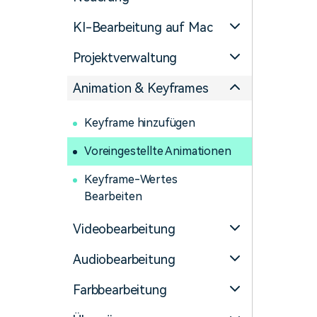
Monetarisieren Sie
An Freunde
Ihren Einfluss mit Filmora
empfehlen,
KI-Bearbeitung auf Mac
Belohnungen
Projektverwaltung
Animation & Keyframes
Keyframe hinzufügen
Voreingestellte Animationen
Keyframe-Wertes
Bearbeiten
Videobearbeitung
Audiobearbeitung
Farbbearbeitung