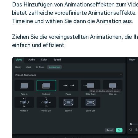
Alle Produkte ansehen
Das Hinzufügen von Animationseffekten zum Video
Mehr 
Kostenloser Download
Kostenloser Download
bietet zahlreiche vordefinierte Animationseffekte. 
 erhalten
Kostenloser Download
Timeline und wählen Sie dann die Animation aus.
Ziehen Sie die voreingestellten Animationen, die Ih
Kostenloser Download
einfach und effizient.