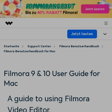
Jetzt testen
Top-Produkte
KI-gestützte digitale Kreativität
Produkte
Startseite
Business
Support Center
Filmora Benutzerhandbuch
Dienstprogramme
Filmora Benutzerhandbuch für Mac
Überblick
Plattformen
KI
Über uns
Lösungen
Funktionen
Video/Foto
Filmora 9 & 10 User Guide for
Lösungen
Presseraum
Assets
Audio
Mac
Soziale Medien
Ressourcen
Shop
Text
Marketing & Business
A guide to using Filmora
Hilfe-Center
Support
Lifestyle & Spaß
Video-Prompts
Meisterkurs
Video Editor.
Erste Schritte
Über
Über 100 heiße Video-
Beherrschen Sie