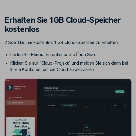
Trends
Prompts – schnell ähnliche
fortgeschrittene
Kunden-Support
Videos erstellen
Videobearbeitungsfähigkeiten
KAUFEN
Anmelden
Erhalten Sie 1GB Cloud-Speicher
Über Uns
Bewertungen
kostenlos
Unsere Mission, Geschichte
Finden Sie mehr über Filmora
Kickstart Bootcamp
DIY-Spezialeffekte
und Kunden
Nachrichten und
Suchen
Bewertungen
Lernen, ausdrücken und
Erfahren Sie, wie Sie einen
2 Schritte, um kostenlos 1 GB Cloud-Speicher zu erhalten.
erweitern Sie Ihre
Spezialeffekt erzeugen
Videobearbeitungs-
können
Laden Sie Filmora herunter und öffnen Sie es.
Fähigkeiten mit Filmora
Klicken Sie auf "Cloud-Projekt" und melden Sie sich dann bei
Kunden-Geschichten
Affiliate-Programm
Ihrem Konto an, um die Cloud zu aktivieren.
Erfahren Sie, wie unsere
Schalten Sie Partnerschaften
Kunden Erfolg haben
auf Unternehmensebene frei
Creator
Freunde-werben-
Monetarisierungs-
Programm
Programm
An Freunde empfehlen,
Monetarisieren Sie
Belohnungen erhalten
Ihren Einfluss mit Filmora
Blog