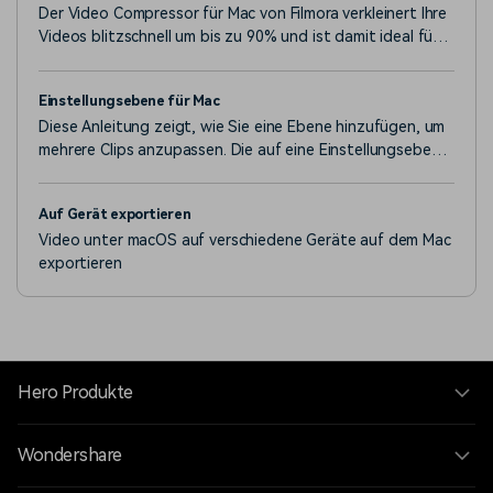
Der Video Compressor für Mac von Filmora verkleinert Ihre
Videos blitzschnell um bis zu 90% und ist damit ideal für
die einfache Weitergabe in sozialen Medien und per E-
Mail.
Einstellungsebene für Mac
Diese Anleitung zeigt, wie Sie eine Ebene hinzufügen, um
mehrere Clips anzupassen. Die auf eine Einstellungsebene
angewendeten Effekte wirken sich auf alle Ebenen aus,
die sich in der Stapelreihenfolge der Ebenen unter ihr
Auf Gerät exportieren
befinden. Sie müssen nur die Ebene bearbeiten und die
Video unter macOS auf verschiedene Geräte auf dem Mac
Übergänge und Effekte auf die Ebene ziehen, um sie
exportieren
anzuwenden.
Hero Produkte
Wondershare