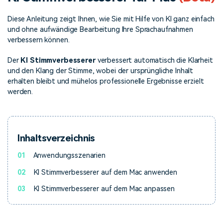
Über Uns
Bewertungen
Unsere Mission, Geschichte
Finden Sie mehr über Filmora
Diese Anleitung zeigt Ihnen, wie Sie mit Hilfe von KI ganz einfach
Kickstart Bootcamp
DIY-Spezialeffekte
und Kunden
Nachrichten und
Suchen
und ohne aufwändige Bearbeitung Ihre Sprachaufnahmen
Bewertungen
Lernen, ausdrücken und
Erfahren Sie, wie Sie einen
verbessern können.
erweitern Sie Ihre
Spezialeffekt erzeugen
Videobearbeitungs-
können
Fähigkeiten mit Filmora
Der
KI Stimmverbesserer
verbessert automatisch die Klarheit
Kunden-Geschichten
Affiliate-Programm
und den Klang der Stimme, wobei der ursprüngliche Inhalt
erhalten bleibt und mühelos professionelle Ergebnisse erzielt
Erfahren Sie, wie unsere
Schalten Sie Partnerschaften
Kunden Erfolg haben
auf Unternehmensebene frei
werden.
Creator
Freunde-werben-
Monetarisierungs-
Programm
Programm
An Freunde empfehlen,
Monetarisieren Sie
Belohnungen erhalten
Ihren Einfluss mit Filmora
Inhaltsverzeichnis
01
Anwendungsszenarien
Blog
02
KI Stimmverbesserer auf dem Mac anwenden
03
KI Stimmverbesserer auf dem Mac anpassen