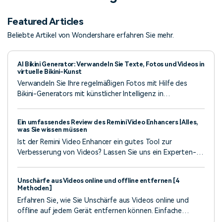
Featured Articles
Beliebte Artikel von Wondershare erfahren Sie mehr.
AI Bikini Generator: Verwandeln Sie Texte, Fotos und Videos in
virtuelle Bikini-Kunst
Verwandeln Sie Ihre regelmäßigen Fotos mit Hilfe des
Bikini-Generators mit künstlicher Intelligenz in
strandgeeignete Fotos. Unser Leitfaden erläutert die
einfachsten Möglichkeiten, Fotos mit künstlicher
Ein umfassendes Review des Remini Video Enhancers | Alles,
Intelligenz kostenlos zu entwerfen.
was Sie wissen müssen
Ist der Remini Video Enhancer ein gutes Tool zur
Verbesserung von Videos? Lassen Sie uns ein Experten-
Review ansehen!
Unschärfe aus Videos online und offline entfernen [4
Methoden]
Erfahren Sie, wie Sie Unschärfe aus Videos online und
offline auf jedem Gerät entfernen können. Einfache
Methoden für PC, Mac, iPhones und Android. Erhalten Sie