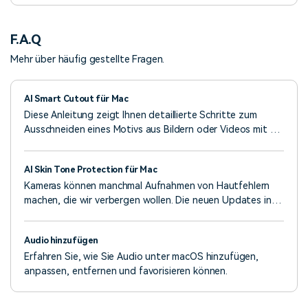
schnell hochwertige und klare Videos!
F.A.Q
Mehr über häufig gestellte Fragen.
AI Smart Cutout für Mac
Diese Anleitung zeigt Ihnen detaillierte Schritte zum
Ausschneiden eines Motivs aus Bildern oder Videos mit AI
Smart Cutout und zwar mit nur wenigen Klicks.
AI Skin Tone Protection für Mac
Kameras können manchmal Aufnahmen von Hautfehlern
machen, die wir verbergen wollen. Die neuen Updates in
Filmora können Ihnen dabei helfen.
Audio hinzufügen
Erfahren Sie, wie Sie Audio unter macOS hinzufügen,
anpassen, entfernen und favorisieren können.