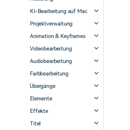
Monetarisieren Sie
An Freunde
Ihren Einfluss mit Filmora
empfehlen,
KI-Bearbeitung auf Mac
Belohnungen
Projektverwaltung
Animation & Keyframes
Videobearbeitung
Audiobearbeitung
Farbbearbeitung
Übergänge
Elemente
Effekte
Titel