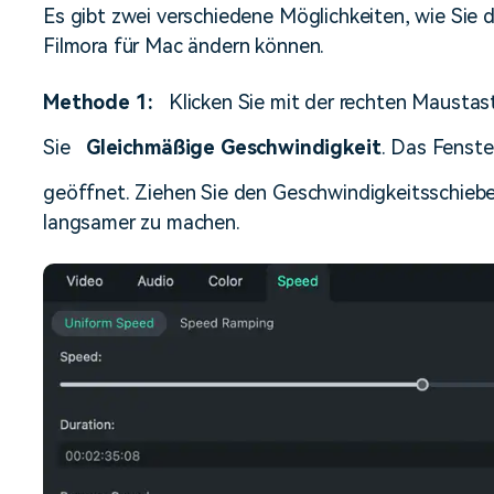
Alle Produkte ansehen
Es gibt zwei verschiedene Möglichkeiten, wie Sie 
Mehr 
Kostenloser Download
Kostenloser Download
Filmora für Mac ändern können.
 erhalten
Kostenloser Download
Methode 1:
Klicken Sie mit der rechten Maustast
Sie
Gleichmäßige Geschwindigkeit
. Das Fenste
Kostenloser Download
geöffnet. Ziehen Sie den Geschwindigkeitsschieber
langsamer zu machen.