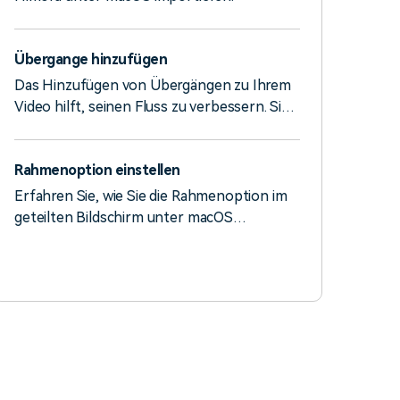
Übergange hinzufügen
Das Hinzufügen von Übergängen zu Ihrem
Video hilft, seinen Fluss zu verbessern. Sie
können Übergänge auf einzelne Clips oder
zwischen allen Clips auf der Zeitleiste in
Rahmenoption einstellen
Filmora für Mac anwenden.
Erfahren Sie, wie Sie die Rahmenoption im
geteilten Bildschirm unter macOS
aktivieren.