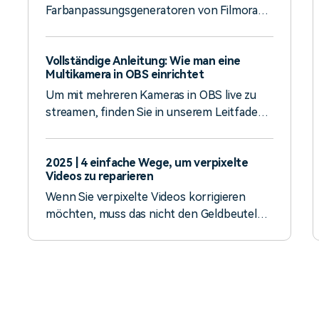
Farbanpassungsgeneratoren von Filmora
bis Adobe. Erfahren Sie, wie Sie Ihre Videos
farbanpassen und farbkorrigieren können.
Vollständige Anleitung: Wie man eine
Multikamera in OBS einrichtet
Um mit mehreren Kameras in OBS live zu
streamen, finden Sie in unserem Leitfaden
die notwendigen Konfigurationsschritte
und Anweisungen, wie Sie alles richtig
2025 | 4 einfache Wege, um verpixelte
einrichten, damit Sie eine reibungslose
Videos zu reparieren
Übertragung aus verschiedenen
Wenn Sie verpixelte Videos korrigieren
Blickwinkeln haben.
möchten, muss das nicht den Geldbeutel
sprengen. Sie brauchen nur ein
zuverlässiges Video-Reparatur-Tool, das
Ihnen hilft, Ihre Videoinhalte zu entpixeln
und das Problem zu lösen.