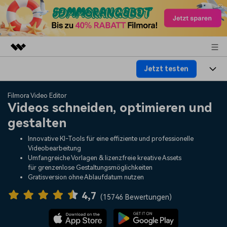
Jetzt testen
Top-Produkte
KI-gestützte digitale Kreativität
Produkte
Business
Filmora Video Editor
Dienstprogramme
Videos schneiden, optimieren und
Überblick
Plattformen
KI
gestalten
Über uns
Lösungen
Funktionen
Innovative KI-Tools für eine effiziente und professionelle
Video/Foto
Lösungen
Presseraum
Videobearbeitung
Assets
Umfangreiche Vorlagen & lizenzfreie kreative Assets
Audio
für grenzenlose Gestaltungsmöglichkeiten
Wer
Ressourcen
Shop
Gratisversion ohne Ablaufdatum nutzen
Text
Video-Lösungen
4,7
Hilfe-Center
Support
(
15746 Bewertungen
)
Video-Prompts
Meisterkurs
Erste Schritte
Über
Über 100 heiße Video-
Beherrschen Sie