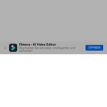
Filmora - KI Video Editor
ÖFFNEN
Bearbeiten Sie schneller, intelligenter und
einfacher!
Hero Produkte
Wondershare