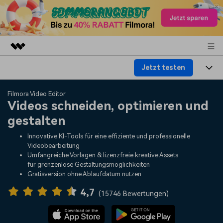
Jetzt testen
Top-Produkte
KI-gestützte digitale Kreativität
Produkte
Business
Filmora Video Editor
Dienstprogramme
Videos schneiden, optimieren und
Überblick
Plattformen
KI
gestalten
Über uns
Lösungen
Funktionen
Innovative KI-Tools für eine effiziente und professionelle
Video/Foto
Lösungen
Presseraum
Videobearbeitung
Assets
Umfangreiche Vorlagen & lizenzfreie kreative Assets
Audio
für grenzenlose Gestaltungsmöglichkeiten
Wer
Ressourcen
Shop
Gratisversion ohne Ablaufdatum nutzen
Text
Video-Lösungen
4,7
Hilfe-Center
Support
(
15746 Bewertungen
)
Video-Prompts
Meisterkurs
Erste Schritte
Über
Über 100 heiße Video-
Beherrschen Sie