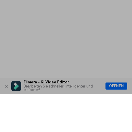
Filmora - KI Video Editor
ÖFFNEN
Bearbeiten Sie schneller, intelligenter und
einfacher!
Hero Produkte