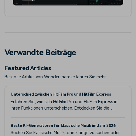
Verwandte Beiträge
Featured Articles
Beliebte Artikel von Wondershare erfahren Sie mehr.
Unterschied zwischen HitFilm Pro und HitFilm Express
Erfahren Sie, wie sich HitFilm Pro und HitFilm Express in
ihren Funktionen unterscheiden. Entdecken Sie die
erweiterten visuellen Effekte, 3D-Werkzeuge und Plugin-
Unterstützung, die in der kostenpflichtigen Version
Beste KI-Generatoren für klassische Musik im Jahr 2026
enthalten sind.
Suchen Sie klassische Musik, ohne lange zu suchen oder