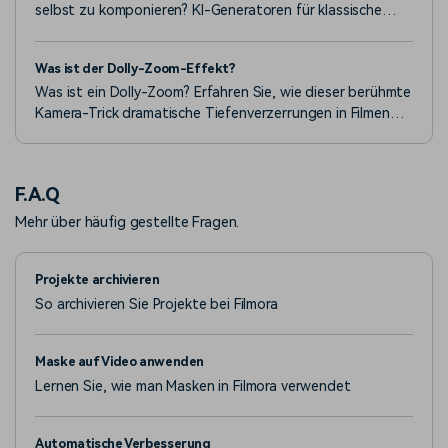
selbst zu komponieren? KI-Generatoren für klassische
Musik machen es einfach, und wir haben die sechs besten
Tools für Sie zusammengestellt.
Was ist der Dolly-Zoom-Effekt?
Was ist ein Dolly-Zoom? Erfahren Sie, wie dieser berühmte
Kamera-Trick dramatische Tiefenverzerrungen in Filmen
wie „Der weiße Hai“ und „Vertigo“ erzeugt.
F.A.Q
Mehr über häufig gestellte Fragen.
Projekte archivieren
So archivieren Sie Projekte bei Filmora
Maske auf Video anwenden
Lernen Sie, wie man Masken in Filmora verwendet
Automatische Verbesserung