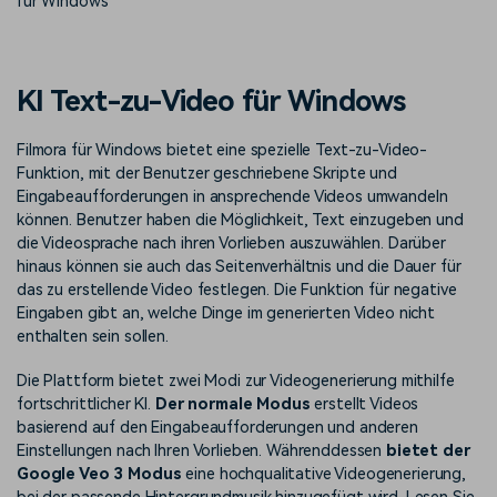
für Windows
Prompts – schnell ähnliche
fortgeschrittene
Kunden-Support
Videos erstellen
Videobearbeitungsfähigkeiten
KAUFEN
Anmelden
Über Uns
Bewertungen
KI Text-zu-Video für Windows
Unsere Mission, Geschichte
Finden Sie mehr über Filmora
Kickstart Bootcamp
DIY-Spezialeffekte
und Kunden
Nachrichten und
Suchen
Bewertungen
Filmora für Windows bietet eine spezielle Text-zu-Video-
Lernen, ausdrücken und
Erfahren Sie, wie Sie einen
erweitern Sie Ihre
Spezialeffekt erzeugen
Funktion, mit der Benutzer geschriebene Skripte und
Videobearbeitungs-
können
Eingabeaufforderungen in ansprechende Videos umwandeln
Fähigkeiten mit Filmora
können. Benutzer haben die Möglichkeit, Text einzugeben und
Kunden-Geschichten
Affiliate-Programm
die Videosprache nach ihren Vorlieben auszuwählen. Darüber
Erfahren Sie, wie unsere
Schalten Sie Partnerschaften
hinaus können sie auch das Seitenverhältnis und die Dauer für
Kunden Erfolg haben
auf Unternehmensebene frei
das zu erstellende Video festlegen. Die Funktion für negative
Creator
Freunde-werben-
Eingaben gibt an, welche Dinge im generierten Video nicht
Monetarisierungs-
Programm
Programm
enthalten sein sollen.
An Freunde empfehlen,
Monetarisieren Sie
Belohnungen erhalten
Ihren Einfluss mit Filmora
Die Plattform bietet zwei Modi zur Videogenerierung mithilfe
fortschrittlicher KI.
Der normale Modus
erstellt Videos
basierend auf den Eingabeaufforderungen und anderen
Blog
Einstellungen nach Ihren Vorlieben. Währenddessen
bietet der
Google Veo 3 Modus
eine hochqualitative Videogenerierung,