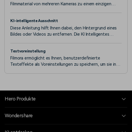
Filmmaterial von mehreren Kameras zu einem einzigen
zusammenhängenden Video kombinieren und bearbeiten.
KI-intelligente Ausschnitt
Diese Anleitung hilft Ihnen dabei, den Hintergrund eines
Bildes oder Videos zu entfernen. Die KI Intelligentes
Freistellen ist gut darin, ein Bild auszuschneiden und
identifiziert benötigte Bereiche in einem kontinuierlichen
Textvoreinstellung
Clip effektiv.
Filmora ermöglicht es Ihnen, benutzerdefinierte
Texteffekte als Voreinstellungen zu speichern, um sie in
Zukunft schnell verwenden zu können und zwar sowohl im
Fenster der Textbearbeitung als auch im Fenster der
erweiterten Textbearbeitung.
Hero Produkte
Wondershare