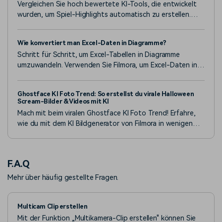
Vergleichen Sie hoch bewertete KI-Tools, die entwickelt
wurden, um Spiel-Highlights automatisch zu erstellen.
Erfahren Sie, wie diese Plattformen epische Spielzüge
erkennen und Ihren Montage-Erstellungsprozess
Wie konvertiert man Excel-Daten in Diagramme?
vereinfachen.
Schritt für Schritt, um Excel-Tabellen in Diagramme
umzuwandeln. Verwenden Sie Filmora, um Excel-Daten in
animierte Diagramme zu verwandeln – ohne zwischen
Tools zu wechseln, halten Sie Ihren Video-Workflow
Ghostface KI Foto Trend: So erstellst du virale Halloween
reibungslos.
Scream-Bilder & Videos mit KI
Mach mit beim viralen Ghostface KI Foto Trend! Erfahre,
wie du mit dem KI Bildgenerator von Filmora in wenigen
Schritten gruselige Scream-Bilder & Videos für TikTok
erstellst.
F.A.Q
Mehr über häufig gestellte Fragen.
Multicam Clip erstellen
Mit der Funktion „Multikamera-Clip erstellen" können Sie