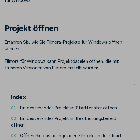
für Windows
KAUFEN
Anmelden
Trends
Prompts – schnell ähnliche
fortgeschrittene
Kontakt
Kundengeschichten
Videos erstellen
Videobearbeitungsfähigkeiten
Wir helfen Ihnen gerne weiter
Erfahren Sie, wie unsere
Kunden erfolgreich sind
Suchen
Projekt öffnen
Kickstart Bootcamp
DIY-Spezialeffekte
Erfahren Sie, wie Sie Filmora-Projekte für Windows öffnen
Lernen, ausdrücken und
Erfahren Sie, wie Sie einen
Partnerprogramm
erweitern Sie Ihre
Spezialeffekt erzeugen
können.
Entdecken Sie
Videobearbeitungs-
können
Partnerschaften auf
Fähigkeiten mit Filmora
Filmora für Windows kann Projektdateien öffnen, die mit
Unternehmensniveau
früheren Versionen von Filmora erstellt wurden.
Support
Creator
Freunde-werben-
Monetarisierungs-
Programm
Lernen
Programm
Index
An Freunde empfehlen,
Monetarisieren Sie
Belohnungen erhalten
Ihren Einfluss mit Filmora
01
Ein bestehendes Projekt im Startfenster öffnen
02
Ein bestehendes Projekt im Bearbeitungsbereich
Community
öffnen
Empfohlene Inhalte
03
Öffnen Sie das hochgeladene Projekt in der Cloud