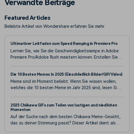
Verwandte Beiträge
Featured Articles
Beliebte Artikel von Wondershare erfahren Sie mehr.
Ultimativer Leitfaden zum Speed Ramping in Premiere Pro
Lernen Sie, wie Sie die Geschwindigkeitsrampe in Adobe
Premiere Pro/Adobe Rush meistern können. Erstellen Sie
dramatische Geschwindigkeitsänderungen, um Ihre Videos
hervorzuheben. Einfache Schritte und Tipps sind
Die 10 Besten Memes In 2025 (Einschließlich Bilder/GIF/Video)
enthalten.
Meme sind im Moment beliebt. Wenn Sie wissen wollen,
welches die 10 besten Meme im Jahr 2025 sind, lesen Sie
diesen Artikel jetzt! Sie umfassen Bild, Gif und Video.
2025 Chiikawa GIFs zum Teilen von lustigen und niedlichen
Momenten
Auf der Suche nach dem besten Chiikawa Meme-Gesicht,
das zu deiner Stimmung passt? Dieser Artikel dient als
Wegweiser, um eine sorgfältig zusammengestellte