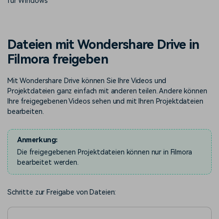
für Windows
KAUFEN
Anmelden
Trends
Prompts – schnell ähnliche
fortgeschrittene
Kontakt
Kundengeschichten
Videos erstellen
Videobearbeitungsfähigkeiten
Wir helfen Ihnen gerne weiter
Erfahren Sie, wie unsere
Kunden erfolgreich sind
Suchen
Dateien mit Wondershare Drive in
Kickstart Bootcamp
DIY-Spezialeffekte
Filmora freigeben
Lernen, ausdrücken und
Erfahren Sie, wie Sie einen
Partnerprogramm
erweitern Sie Ihre
Spezialeffekt erzeugen
Mit Wondershare Drive können Sie Ihre Videos und
Entdecken Sie
Videobearbeitungs-
können
Partnerschaften auf
Projektdateien ganz einfach mit anderen teilen. Andere können
Fähigkeiten mit Filmora
Unternehmensniveau
Ihre freigegebenen Videos sehen und mit Ihren Projektdateien
bearbeiten.
Support
Creator
Freunde-werben-
Monetarisierungs-
Programm
Anmerkung:
Lernen
Programm
An Freunde empfehlen,
Die freigegebenen Projektdateien können nur in Filmora
Monetarisieren Sie
Belohnungen erhalten
bearbeitet werden.
Ihren Einfluss mit Filmora
Community
Schritte zur Freigabe von Dateien:
Empfohlene Inhalte