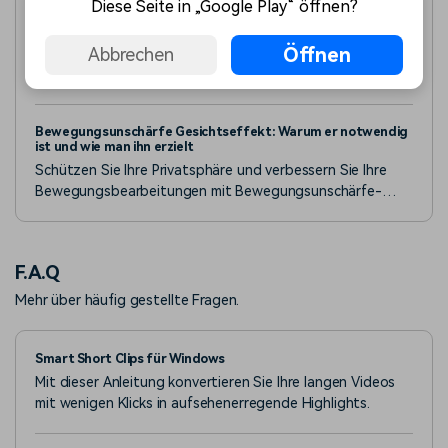
Diese Seite in „Google Play“ öffnen?
3 Apps zum Unscharfmachen von Gesichtern für Android und
iPhones
Öffnen
Abbrechen
Suchen Sie die beste App, um Gesichter in Videos
unscharf zu machen? Entdecken Sie diese Liste von Apps
zum Unscharfmachen von Videos. Für Android und iPhone.
Von der automatischen Verfolgung bis zum manuellen
Bewegungsunschärfe Gesichtseffekt: Warum er notwendig
Unscharfmachen von Gesichtern - in dieser Liste finden
ist und wie man ihn erzielt
Sie verschiedene Tools, die Sie für Ihre Online-Sicherheit
Schützen Sie Ihre Privatsphäre und verbessern Sie Ihre
nutzen können.
Bewegungsbearbeitungen mit Bewegungsunschärfe-
Gesichtseffekten. Folgen Sie dieser detaillierten
Anleitung, um mit einfachen Kameraeinstellungen und KI-
gesteuerter Fotobearbeitung Gesichtsunschärfe zu
F.A.Q
erzielen.
Mehr über häufig gestellte Fragen.
Smart Short Clips für Windows
Mit dieser Anleitung konvertieren Sie Ihre langen Videos
mit wenigen Klicks in aufsehenerregende Highlights.