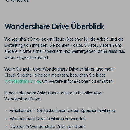
für Windows
Prompts – schnell ähnliche
fortgeschrittene
Kunden-Support
Videos erstellen
Videobearbeitungsfähigkeiten
KAUFEN
Anmelden
Über Uns
Bewertungen
Wondershare Drive Überblick
Unsere Mission, Geschichte
Finden Sie mehr über Filmora
Kickstart Bootcamp
DIY-Spezialeffekte
und Kunden
Nachrichten und
Suchen
Bewertungen
Wondershare Drive ist ein Cloud-Speicher für die Arbeit und die
Lernen, ausdrücken und
Erfahren Sie, wie Sie einen
erweitern Sie Ihre
Spezialeffekt erzeugen
Erstellung von Inhalten. Sie können Fotos, Videos, Dateien und
Videobearbeitungs-
können
andere Inhalte sicher speichern und weitergeben, ohne dass das
Fähigkeiten mit Filmora
Gerät eingeschränkt ist.
Kunden-Geschichten
Affiliate-Programm
Erfahren Sie, wie unsere
Schalten Sie Partnerschaften
Wenn Sie mehr über Wondershare Drive erfahren und mehr
Kunden Erfolg haben
auf Unternehmensebene frei
Cloud-Speicher erhalten möchten, besuchen Sie bitte
Creator
Freunde-werben-
Wondershare Drive
, um weitere Informationen zu erhalten.
Monetarisierungs-
Programm
Programm
An Freunde empfehlen,
In den folgenden Anleitungen erfahren Sie alles über
Monetarisieren Sie
Belohnungen erhalten
Wondershare Drive:
Ihren Einfluss mit Filmora
Erhalten Sie 1 GB kostenlosen Cloud-Speicher in Filmora
Blog
Wondershare Drive in Filmora verwenden
Dateien in Wondershare Drive speichern