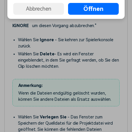
nicht gefunden werden" angezeigt. Klicken Sie auf
Öffnen
Abbrechen
RELOCATE
um zu versuchen, die Datei erneut zu
importieren,
DELETE
um sie zu löschen, oder
IGNORE
um diesen Vorgang abzubrechen."
Wählen Sie
Ignore
- Sie kehren zur Spielerkonsole
zurück.
Wählen Sie
Delete
- Es wird ein Fenster
eingeblendet, in dem Sie gefragt werden, ob Sie den
Clip löschen möchten.
Anmerkung:
Wenn die Dateien endgültig gelöscht wurden,
können Sie andere Dateien als Ersatz auswählen.
Wählen Sie
Verlegen Sie
- Das Fenster zum
Speichern der Quelldatei für die Projektdatei wird
geöffnet. Sie können die fehlenden Dateien