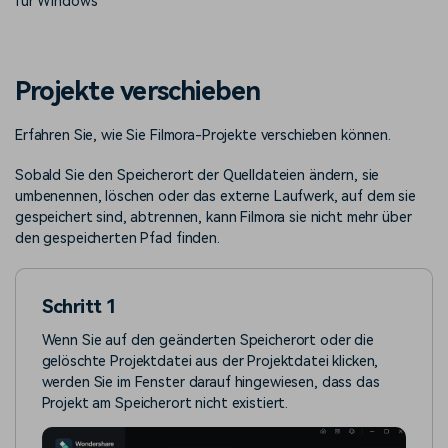
für Windows
Trends
Prompts – schnell ähnliche
fortgeschrittene
Kunden-Support
Videos erstellen
Videobearbeitungsfähigkeiten
KAUFEN
Anmelden
Über Uns
Bewertungen
Projekte verschieben
Unsere Mission, Geschichte
Finden Sie mehr über Filmora
Kickstart Bootcamp
DIY-Spezialeffekte
und Kunden
Nachrichten und
Suchen
Bewertungen
Erfahren Sie, wie Sie Filmora-Projekte verschieben können.
Lernen, ausdrücken und
Erfahren Sie, wie Sie einen
erweitern Sie Ihre
Spezialeffekt erzeugen
Videobearbeitungs-
können
Sobald Sie den Speicherort der Quelldateien ändern, sie
Fähigkeiten mit Filmora
umbenennen, löschen oder das externe Laufwerk, auf dem sie
Kunden-Geschichten
Affiliate-Programm
gespeichert sind, abtrennen, kann Filmora sie nicht mehr über
Erfahren Sie, wie unsere
Schalten Sie Partnerschaften
den gespeicherten Pfad finden.
Kunden Erfolg haben
auf Unternehmensebene frei
Creator
Freunde-werben-
Monetarisierungs-
Programm
Programm
Schritt 1
An Freunde empfehlen,
Monetarisieren Sie
Belohnungen erhalten
Wenn Sie auf den geänderten Speicherort oder die
Ihren Einfluss mit Filmora
gelöschte Projektdatei aus der Projektdatei klicken,
werden Sie im Fenster darauf hingewiesen, dass das
Blog
Projekt am Speicherort nicht existiert.