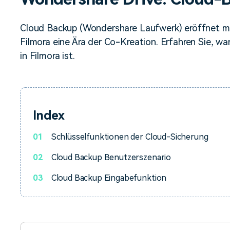
Alle Produkte ansehen
Mehr 
Kostenloser Download
 erhalten
Cloud Backup (Wondershare Laufwerk) eröffnet m
Kostenloser Download
Kostenloser Download
Filmora eine Ära der Co-Kreation. Erfahren Sie, w
in Filmora ist.
Kostenloser Download
Index
01
Schlüsselfunktionen der Cloud-Sicherung
02
Cloud Backup Benutzerszenario
03
Cloud Backup Eingabefunktion