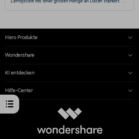
Lernsystem mit einer großen Menge an Daten trainiert. Es
bietet eine bessere Leistung bei der Entfernung von
Rauschen, was zu einem neuen, klareren Audiosignal mit
geringstmöglicher Verzerrung führt.
Hero Produkte
Wondershare
KI entdecken
Hilfe-Center