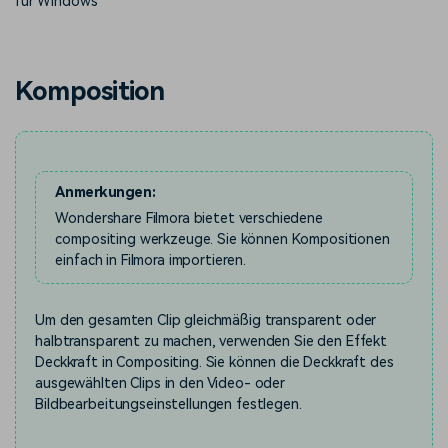
für Windows
Trends
Prompts – schnell ähnliche
fortgeschrittene
Kunden-Support
Videos erstellen
Videobearbeitungsfähigkeiten
KAUFEN
Anmelden
Über Uns
Bewertungen
Komposition
Unsere Mission, Geschichte
Finden Sie mehr über Filmora
Kickstart Bootcamp
DIY-Spezialeffekte
und Kunden
Nachrichten und
Suchen
Bewertungen
Lernen, ausdrücken und
Erfahren Sie, wie Sie einen
erweitern Sie Ihre
Spezialeffekt erzeugen
Videobearbeitungs-
können
Fähigkeiten mit Filmora
Anmerkungen:
Kunden-Geschichten
Affiliate-Programm
Wondershare Filmora bietet verschiedene
Erfahren Sie, wie unsere
Schalten Sie Partnerschaften
compositing werkzeuge. Sie können Kompositionen
Kunden Erfolg haben
auf Unternehmensebene frei
einfach in Filmora importieren.
Creator
Freunde-werben-
Monetarisierungs-
Programm
Programm
An Freunde empfehlen,
Um den gesamten Clip gleichmäßig transparent oder
Monetarisieren Sie
Belohnungen erhalten
halbtransparent zu machen, verwenden Sie den Effekt
Ihren Einfluss mit Filmora
Deckkraft in Compositing. Sie können die Deckkraft des
ausgewählten Clips in den Video- oder
Blog
Bildbearbeitungseinstellungen festlegen.