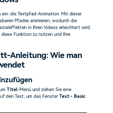
erfahren 👉
 ein: die Textpfad-Animation. Mit dieser
sbaren Pfades animieren, wodurch die
ialeffekten in Ihren Videos erleichtert wird.
m diese Funktion zu nutzen und Ihre
ritt-Anleitung: Wie man
rwendet
hinzufügen
 zum
Titel
-Menü und ziehen Sie eine
 auf den Text, um das Fenster
Text - Basic