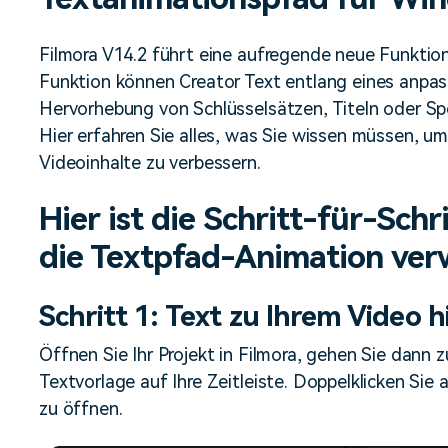
Alle Produkte ansehen
Mehr 
Kostenloser Download
 erhalten
Filmora V14.2 führt eine aufregende neue Funktion
Kostenloser Download
Kostenloser Download
Funktion können Creator Text entlang eines anpas
Hervorhebung von Schlüsselsätzen, Titeln oder Spez
Hier erfahren Sie alles, was Sie wissen müssen, u
Kostenloser Download
Videoinhalte zu verbessern.
Hier ist die Schritt-für-Sch
die Textpfad-Animation ve
Schritt 1: Text zu Ihrem Video 
Öffnen Sie Ihr Projekt in Filmora, gehen Sie dann
Textvorlage auf Ihre Zeitleiste. Doppelklicken Sie
zu öffnen.