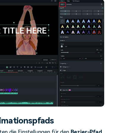
nimationspfads
ten die Einstellungen für den
Bezier-Pfad