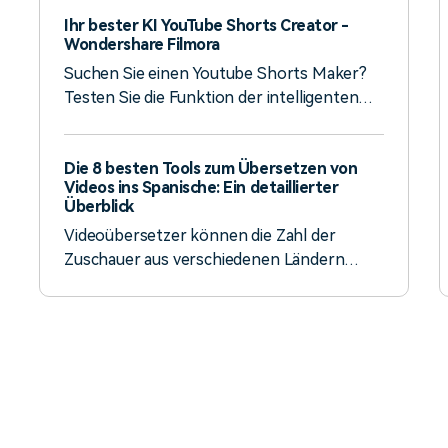
KI-Methode mit Filmora verbessern
Ihr bester KI YouTube Shorts Creator -
können.
Wondershare Filmora
Suchen Sie einen Youtube Shorts Maker?
Testen Sie die Funktion der intelligenten
kurzen Clips von Filmora, mit der Sie
YouTube-Videos in wenigen Minuten in
Die 8 besten Tools zum Übersetzen von
Shorts konvertieren können. Wählen Sie
Videos ins Spanische: Ein detaillierter
die gewünschten Vorlagen aus und
Überblick
beginnen Sie mit der Anpassung Ihrer Clips.
Videoübersetzer können die Zahl der
Zuschauer aus verschiedenen Ländern
erhöhen. Möchten Sie Videos ins Spanische
übersetzen? Erfahren Sie mehr in diesem
Artikel!