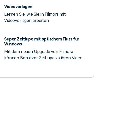
zusammenhängenden Video kombinieren
Videovorlagen
und bearbeiten.
Lernen Sie, wie Sie in Filmora mit
Videovorlagen arbeiten
Super Zeitlupe mit optischem Fluss für
Windows
Mit dem neuen Upgrade von Filmora
können Benutzer Zeitlupe zu ihren Videos
hinzufügen und sie optimieren.