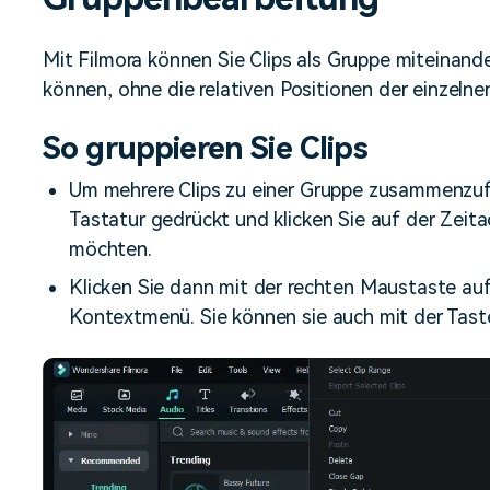
Alle Produkte ansehen
Mehr 
Kostenloser Download
 erhalten
Mit Filmora können Sie Clips als Gruppe miteinand
Kostenloser Download
Kostenloser Download
können, ohne die relativen Positionen der einzelne
So gruppieren Sie Clips
Kostenloser Download
Um mehrere Clips zu einer Gruppe zusammenzufas
Tastatur gedrückt und klicken Sie auf der Zeitac
möchten.
Klicken Sie dann mit der rechten Maustaste au
Kontextmenü. Sie können sie auch mit der Tast