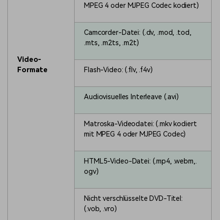
MPEG 4 oder MJPEG Codec kodiert)
Camcorder-Datei: (.dv, .mod, .tod,
.mts, .m2ts, .m2t)
Video-
Formate
Flash-Video: (.flv, .f4v)
Audiovisuelles Interleave (.avi)
Matroska-Videodatei: (.mkv kodiert
mit MPEG 4 oder MJPEG Codec)
HTML5-Video-Datei: (.mp4, .webm,.
ogv)
Nicht verschlüsselte DVD-Titel:
(.vob, .vro)