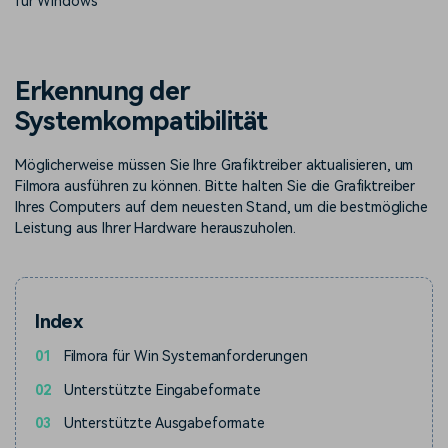
für Windows
Prompts – schnell ähnliche
fortgeschrittene
Kunden-Support
Videos erstellen
Videobearbeitungsfähigkeiten
KAUFEN
Anmelden
Über Uns
Bewertungen
Erkennung der
Unsere Mission, Geschichte
Finden Sie mehr über Filmora
Kickstart Bootcamp
DIY-Spezialeffekte
Systemkompatibilität
und Kunden
Nachrichten und
Suchen
Bewertungen
Lernen, ausdrücken und
Erfahren Sie, wie Sie einen
erweitern Sie Ihre
Spezialeffekt erzeugen
Möglicherweise müssen Sie Ihre Grafiktreiber aktualisieren, um
Videobearbeitungs-
können
Filmora ausführen zu können. Bitte halten Sie die Grafiktreiber
Fähigkeiten mit Filmora
Ihres Computers auf dem neuesten Stand, um die bestmögliche
Kunden-Geschichten
Affiliate-Programm
Leistung aus Ihrer Hardware herauszuholen.
Erfahren Sie, wie unsere
Schalten Sie Partnerschaften
Kunden Erfolg haben
auf Unternehmensebene frei
Creator
Freunde-werben-
Monetarisierungs-
Programm
Programm
An Freunde empfehlen,
Index
Monetarisieren Sie
Belohnungen erhalten
Ihren Einfluss mit Filmora
01
Filmora für Win Systemanforderungen
Blog
02
Unterstützte Eingabeformate
03
Unterstützte Ausgabeformate