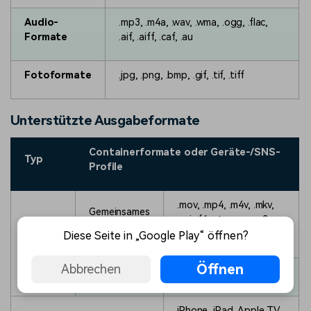
Audio-
.mp3, .m4a, .wav, .wma, .ogg, .flac,
Formate
.aif, .aiff, .caf, .au
Fotoformate
.jpg, .png, .bmp, .gif, .tif, .tiff
Unterstützte Ausgabeformate
Containerformate oder Geräte-/SNS-
Typ
Profile
.mov, .mp4, .m4v, .mkv,
Gemeinsames
.avi, .f4v, .ts, .mpg, .3gp,
Video/Audio
ProRes, .m4a, .mp3, .gif
Diese Seite in „Google Play“ öffnen?
Format
Öffnen
Abbrechen
4K
.mov, .mp4, .m4v, .mkv,
iPhone, iPad, Apple TV,