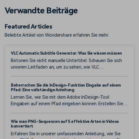
Verwandte Beiträge
Featured Articles
Beliebte Artikel von Wondershare erfahren Sie mehr.
VLC Automatic Subtitle Generator: Was Sie wissen müssen
Betonen Sie nicht manuelle Untertitel. Schauen Sie sich
unseren Leitfaden an, um zu sehen, wie VLC
Automatische Untertitelung dazu beitragen kann, sowie
einige zusätzliche Tools, um die Dinge noch besser zu
Beherrschen Sie die InDesign-Funktion Eingabe auf einem
machen.
Pfad: Eine vollständige Anleitung
Lernen Sie, wie Sie mit dem Adobe InDesign-Tool
Eingaben auf einem Pfad eingeben können. Erstellen Sie
benutzerdefinierte Pfade oder gekrümmte Texte mit
professionellen Tools.
Wie man PNG-Sequenzen auf 5 effektive Arten in Videos
konvertiert
Erfahren Sie in unserer umfassenden Anleitung, wie Sie