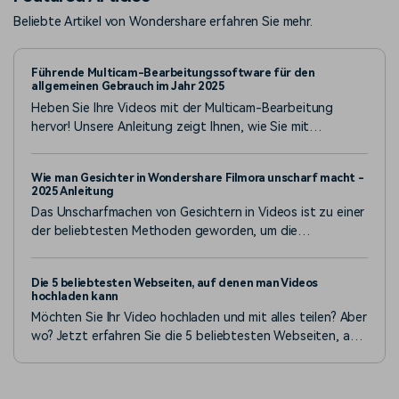
Beliebte Artikel von Wondershare erfahren Sie mehr.
Führende Multicam-Bearbeitungssoftware für den
allgemeinen Gebrauch im Jahr 2025
Heben Sie Ihre Videos mit der Multicam-Bearbeitung
hervor! Unsere Anleitung zeigt Ihnen, wie Sie mit
Wondershare Filmora, einer der besten Softwares zur
Multicam-Bearbeitung, spannende Inhalte mit mehreren
Wie man Gesichter in Wondershare Filmora unscharf macht -
Kameraperspektiven erstellen können.
2025 Anleitung
Das Unscharfmachen von Gesichtern in Videos ist zu einer
der beliebtesten Methoden geworden, um die
Privatsphäre zu wahren, insbesondere bei öffentlichen
Inhalten. Diese ultimative Anleitung zeigt Ihnen, wie Sie in
Die 5 beliebtesten Webseiten, auf denen man Videos
Filmora Gesichter unscharf machen können.
hochladen kann
Möchten Sie Ihr Video hochladen und mit alles teilen? Aber
wo? Jetzt erfahren Sie die 5 beliebtesten Webseiten, auf
denen Sie Videos hochladen und teilen kann.