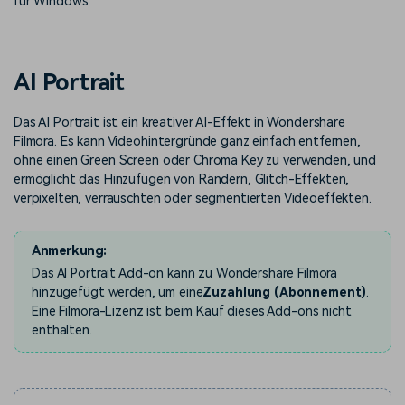
für Windows
Trends
Prompts – schnell ähnliche
fortgeschrittene
Kunden-Support
Videos erstellen
Videobearbeitungsfähigkeiten
KAUFEN
Anmelden
Über Uns
Bewertungen
AI Portrait
Unsere Mission, Geschichte
Finden Sie mehr über Filmora
Kickstart Bootcamp
DIY-Spezialeffekte
und Kunden
Nachrichten und
Suchen
Bewertungen
Das AI Portrait ist ein kreativer AI-Effekt in Wondershare
Lernen, ausdrücken und
Erfahren Sie, wie Sie einen
erweitern Sie Ihre
Spezialeffekt erzeugen
Filmora. Es kann Videohintergründe ganz einfach entfernen,
Videobearbeitungs-
können
ohne einen Green Screen oder Chroma Key zu verwenden, und
Fähigkeiten mit Filmora
ermöglicht das Hinzufügen von Rändern, Glitch-Effekten,
Kunden-Geschichten
Affiliate-Programm
verpixelten, verrauschten oder segmentierten Videoeffekten.
Erfahren Sie, wie unsere
Schalten Sie Partnerschaften
Kunden Erfolg haben
auf Unternehmensebene frei
Creator
Freunde-werben-
Anmerkung:
Monetarisierungs-
Programm
Programm
Das AI Portrait Add-on kann zu Wondershare Filmora
An Freunde empfehlen,
hinzugefügt werden, um eine
Zuzahlung (Abonnement)
.
Monetarisieren Sie
Belohnungen erhalten
Ihren Einfluss mit Filmora
Eine Filmora-Lizenz ist beim Kauf dieses Add-ons nicht
enthalten.
Blog