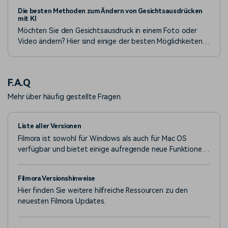
für-Schritt-Anleitungen, die Anfängern helfen, stilvolle,
Die besten Methoden zum Ändern von Gesichtsausdrücken
moderne Häuser in Minecraft zu bauen – Schluss mit
mit KI
langweiligen Holzhäusern.
Möchten Sie den Gesichtsausdruck in einem Foto oder
Video ändern? Hier sind einige der besten Möglichkeiten,
wie Sie Ihre Mimik mit einem KI Gesichtsausdruck Wechsler
verändern können.
F.A.Q
Mehr über häufig gestellte Fragen.
Liste aller Versionen
Filmora ist sowohl für Windows als auch für Mac OS
verfügbar und bietet einige aufregende neue Funktionen
wie Speed Ramping, Auto Beat Synchronisation,
Stockmedia und mehr.
Filmora Versionshinweise
Hier finden Sie weitere hilfreiche Ressourcen zu den
neuesten Filmora Updates.