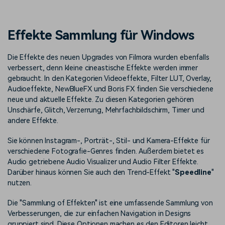
Prompts – schnell ähnliche
fortgeschrittene
Kunden-Support
Videos erstellen
Videobearbeitungsfähigkeiten
KAUFEN
Anmelden
Effekte Sammlung für Windows
Über Uns
Bewertungen
Unsere Mission, Geschichte
Finden Sie mehr über Filmora
Kickstart Bootcamp
DIY-Spezialeffekte
Die Effekte des neuen Upgrades von Filmora wurden ebenfalls
und Kunden
Nachrichten und
Suchen
Bewertungen
verbessert, denn kleine cineastische Effekte werden immer
Lernen, ausdrücken und
Erfahren Sie, wie Sie einen
erweitern Sie Ihre
Spezialeffekt erzeugen
gebraucht. In den Kategorien Videoeffekte, Filter LUT, Overlay,
Videobearbeitungs-
können
Audioeffekte, NewBlueFX und Boris FX finden Sie verschiedene
Fähigkeiten mit Filmora
neue und aktuelle Effekte. Zu diesen Kategorien gehören
Kunden-Geschichten
Affiliate-Programm
Unschärfe, Glitch, Verzerrung, Mehrfachbildschirm, Timer und
Erfahren Sie, wie unsere
Schalten Sie Partnerschaften
andere Effekte.
Kunden Erfolg haben
auf Unternehmensebene frei
Creator
Freunde-werben-
Sie können Instagram-, Porträt-, Stil- und Kamera-Effekte für
Monetarisierungs-
Programm
verschiedene Fotografie-Genres finden. Außerdem bietet es
Programm
An Freunde empfehlen,
Audio getriebene Audio Visualizer und Audio Filter Effekte.
Monetarisieren Sie
Belohnungen erhalten
Ihren Einfluss mit Filmora
Darüber hinaus können Sie auch den Trend-Effekt "
Speedline
"
nutzen.
Blog
Die "Sammlung of Effekten" ist eine umfassende Sammlung von
Verbesserungen, die zur einfachen Navigation in Designs
gruppiert sind. Diese Optionen machen es den Editoren leicht,