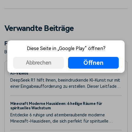
Verwandte Beiträge
Featured Articles
Diese Seite in „Google Play“ öffnen?
Beliebte Artikel von Wondershare erfahren Sie mehr.
Öffnen
Abbrechen
So verwenden Sie DeepSeek zur Erstellung von Bildern und
KI-Videos
DeepSeek R1 hilft Ihnen, beeindruckende KI-Kunst nur mit
einer Eingabeaufforderung zu erstellen. Dieser Leitfaden
zeigt, wie Sie mit DeepSeek Bilder generieren und sie mit
Videobearbeitung zum Leben erwecken können.
Minecraft Moderne Hausideen: 6 heilige Räume für
spirituelles Wachstum
Entdecke 6 ruhige und atemberaubende moderne
Minecraft-Hausideen, die sich perfekt für spirituelle
Rückzugsorte eignen. Dieser Leitfaden enthält Schritt-