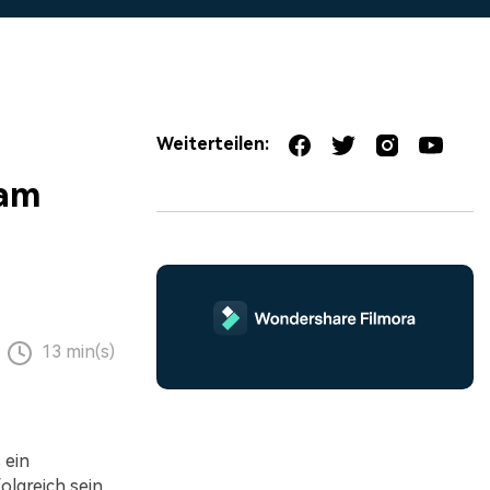
erfahren 👉
Weiterteilen:
ram
13 min(s)
 ein
olgreich sein