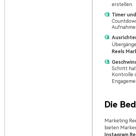
erstellen.
Timer un
Countdown 
Aufnahmen 
Ausrichte
Übergänge 
Reels Mar
Geschwind
Schritt ha
Kontrolle d
Engageme
Die Bed
Marketing Ree
bieten Marken
Instagram Re