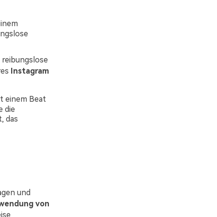
einem
ungslose
 reibungslose
res
Instagram
it einem Beat
e die
t, das
lagen und
wendung von
ise