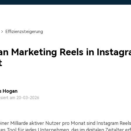
Alle Produkte ansehen
Mehr 
 empfehlen,
Kostenloser Download
Kostenloser Download
 erhalten
Kostenloser Download
Effizienzsteigerung
Kostenloser Download
n Marketing Reels in Instag
t
s Hogan
isiert am 20-03-2026
iner Milliarde aktiver Nutzer pro Monat sind Instagram Reels
es Tool für jedes Unternehmen, das im digitalen Zeitalter erf