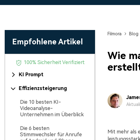
Monetarisieren Sie
An Freunde
Ihren Einfluss mit Filmora
Belohnungen
Filmora
Blog
Empfohlene Artikel
Wie ma
100% Sicherheit Verifiziert
erstell
KI Prompt
Effizienzsteigerung
Jame
Die 10 besten KI-
Aktual
Videoanalyse-
Unternehmen im Überblick
Die 6 besten
Mit mehr als e
Stimmwechsler für Anrufe
leistungsstark