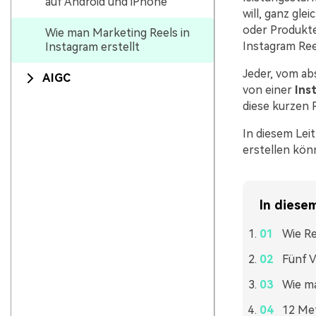
auf Android und iPhone
will, ganz gl
oder Produkte
Wie man Marketing Reels in
Instagram Ree
Instagram erstellt
Jeder, vom ab
AIGC
von einer
Ins
diese kurzen 
In diesem Lei
erstellen kö
In diesem
Wie Re
Fünf V
Wie ma
12 Me