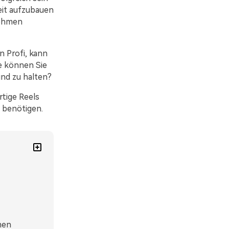
eit aufzubauen
nehmen
n Profi, kann
e können Sie
und zu halten?
rtige Reels
 benötigen.
men