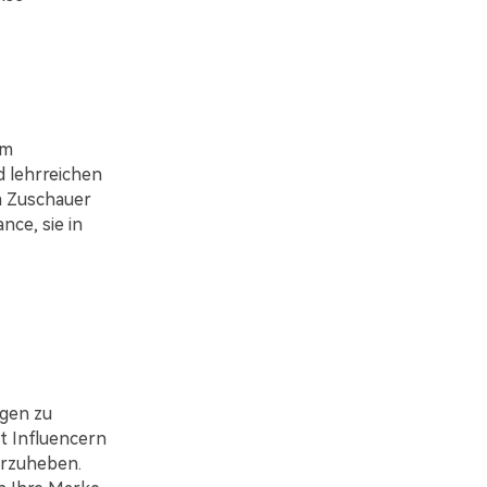
um
d lehrreichen
m Zuschauer
nce, sie in
ngen zu
it Influencern
orzuheben.