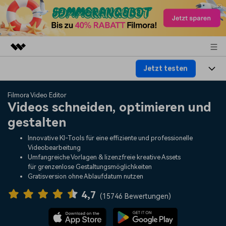
Jetzt testen
Top-Produkte
KI-gestützte digitale Kreativität
Produkte
Business
Filmora Video Editor
Dienstprogramme
Videos schneiden, optimieren und
Überblick
Plattformen
KI
gestalten
Über uns
Lösungen
Funktionen
Innovative KI-Tools für eine effiziente und professionelle
Video/Foto
Lösungen
Presseraum
Videobearbeitung
Assets
Umfangreiche Vorlagen & lizenzfreie kreative Assets
Audio
für grenzenlose Gestaltungsmöglichkeiten
Soziale Medien
Ressourcen
Shop
Gratisversion ohne Ablaufdatum nutzen
Text
Marketing & Business
4,7
Hilfe-Center
Support
(
15746 Bewertungen
)
Lifestyle & Spaß
Video-Prompts
Meisterkurs
Erste Schritte
Über
Über 100 heiße Video-
Beherrschen Sie