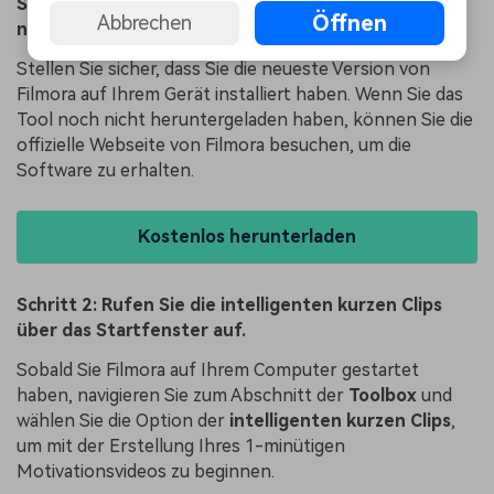
Schritt 1: Downloaden und installieren Sie die
Öffnen
Abbrechen
neueste Version von Filmora
Stellen Sie sicher, dass Sie die neueste Version von
Filmora auf Ihrem Gerät installiert haben. Wenn Sie das
Tool noch nicht heruntergeladen haben, können Sie die
offizielle Webseite von Filmora besuchen, um die
Software zu erhalten.
Kostenlos herunterladen
Schritt 2: Rufen Sie die intelligenten kurzen Clips
über das Startfenster auf.
Sobald Sie Filmora auf Ihrem Computer gestartet
haben, navigieren Sie zum Abschnitt der
Toolbox
und
wählen Sie die Option der
intelligenten kurzen Clips
,
um mit der Erstellung Ihres 1-minütigen
Motivationsvideos zu beginnen.