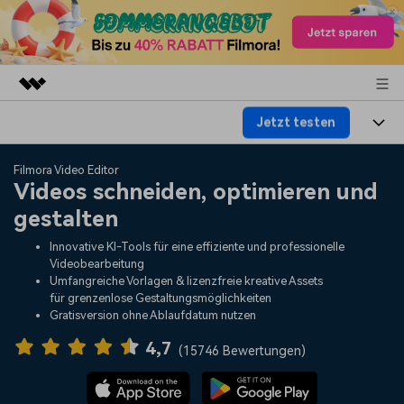
Jetzt testen
Top-Produkte
KI-gestützte digitale Kreativität
Produkte
Business
Filmora Video Editor
Dienstprogramme
Videos schneiden, optimieren und
Überblick
Plattformen
KI
gestalten
Über uns
Lösungen
Funktionen
Innovative KI-Tools für eine effiziente und professionelle
Video/Foto
Lösungen
Presseraum
Videobearbeitung
Assets
Umfangreiche Vorlagen & lizenzfreie kreative Assets
Audio
für grenzenlose Gestaltungsmöglichkeiten
Soziale Medien
Ressourcen
Shop
Gratisversion ohne Ablaufdatum nutzen
Text
Marketing & Business
4,7
Hilfe-Center
Support
(
15746 Bewertungen
)
Lifestyle & Spaß
Video-Prompts
Meisterkurs
Erste Schritte
Über
Über 100 heiße Video-
Beherrschen Sie