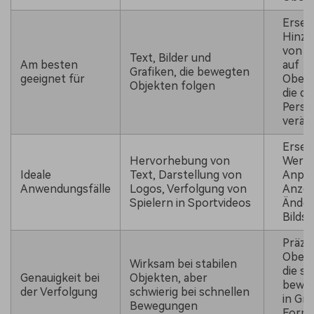
Erset
Hinzu
von E
Text, Bilder und
Am besten
auf
Grafiken, die bewegten
geeignet für
Oberf
Objekten folgen
die di
Persp
verän
Erset
Hervorhebung von
Werbe
Ideale
Text, Darstellung von
Anpas
Anwendungsfälle
Logos, Verfolgung von
Anzei
Spielern in Sportvideos
Änder
Bilds
Präzis
Oberf
Wirksam bei stabilen
die si
Genauigkeit bei
Objekten, aber
beweg
der Verfolgung
schwierig bei schnellen
in Gr
Bewegungen
Form