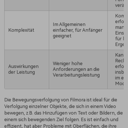
verän
Kompl
erford
Im Allgemeinen
manue
Komplexität
einfacher, für Anfänger
Einst
geeignet
für b
Ergeb
Kann
Reche
Weniger hohe
Auswirkungen
erfor
Anforderungen an die
der Leistung
insbe
Verarbeitungsleistung
im er
Modu
Die Bewegungsverfolgung von Filmora ist ideal für die
Verfolgung einzelner Objekte, die sich in einem Video
bewegen, z.B. das Hinzufügen von Text oder Bildern, die
einem sich bewegenden Ziel folgen. Es ist einfach und
effizient, hat aber Probleme mit Oberflächen, die ihre