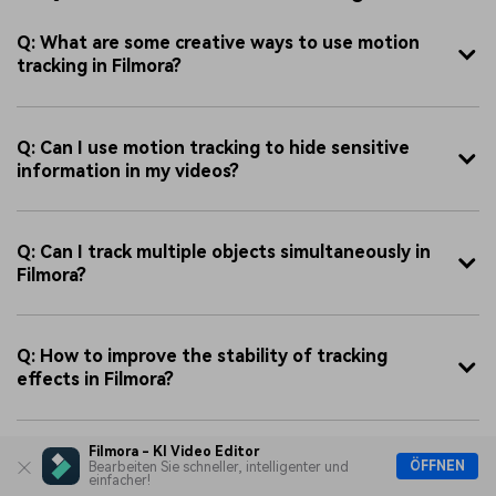
Q: What are some creative ways to use motion
tracking in Filmora?
Q: Can I use motion tracking to hide sensitive
information in my videos?
Q: Can I track multiple objects simultaneously in
Filmora?
Q: How to improve the stability of tracking
effects in Filmora?
Filmora - KI Video Editor
ÖFFNEN
Bearbeiten Sie schneller, intelligenter und
einfacher!
James Hogan