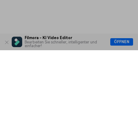
Filmora - KI Video Editor
ÖFFNEN
Bearbeiten Sie schneller, intelligenter und
einfacher!
Hero Produkte
Wondershare
KI entdecken