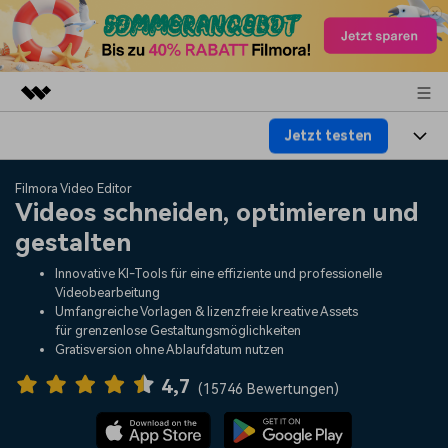
Jetzt testen
Top-Produkte
KI-gestützte digitale Kreativität
Produkte
Business
Filmora Video Editor
Dienstprogramme
Videos schneiden, optimieren und
Überblick
Plattformen
KI
gestalten
Über uns
Lösungen
Funktionen
Innovative KI-Tools für eine effiziente und professionelle
Video/Foto
Lösungen
Presseraum
Videobearbeitung
Assets
Umfangreiche Vorlagen & lizenzfreie kreative Assets
Audio
für grenzenlose Gestaltungsmöglichkeiten
Soziale Medien
Ressourcen
Shop
Gratisversion ohne Ablaufdatum nutzen
Text
Marketing & Business
4,7
Hilfe-Center
Support
(
15746 Bewertungen
)
Lifestyle & Spaß
Video-Prompts
Meisterkurs
Erste Schritte
Über
Über 100 heiße Video-
Beherrschen Sie