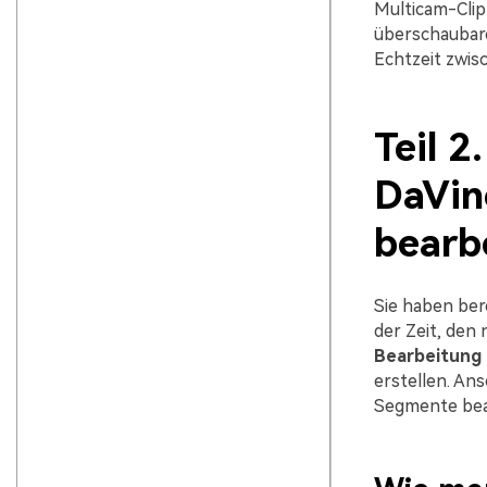
Multicam-Clip
überschaubare
Echtzeit zwis
Teil 2
DaVinc
bearb
Sie haben bere
der Zeit, den 
Bearbeitung 
erstellen. An
Segmente bear