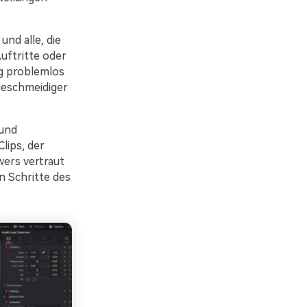
und alle, die
uftritte oder
g problemlos
geschmeidiger
 und
lips, der
ers vertraut
n Schritte des