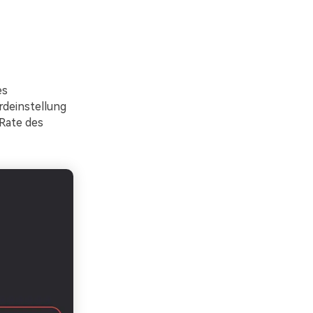
es
rdeinstellung
-Rate des