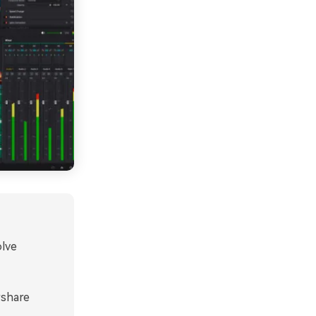
olve
rshare