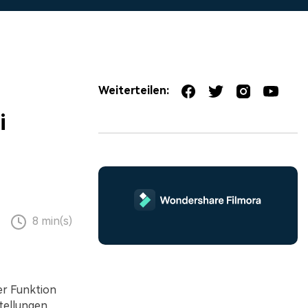
erfahren 👉
Weiterteilen:
i
8 min(s)
er Funktion
stellungen