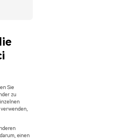
die
i
en Sie
nder zu
einzelnen
u verwenden,
anderen
darum, einen