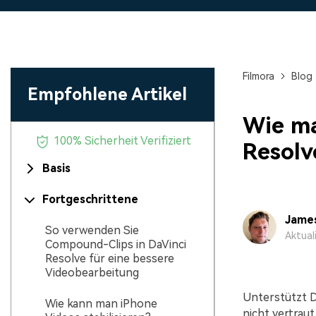
Monetarisieren Sie
An Freunde
Ihren Einfluss mit Filmora
Belohnungen
Filmora
Blog
Empfohlene Artikel
Wie ma
100% Sicherheit Verifiziert
Resolv
Basis
Fortgeschrittene
Jame
So verwenden Sie
Aktual
Compound-Clips in DaVinci
Resolve für eine bessere
Videobearbeitung
Unterstützt D
Wie kann man iPhone
nicht vertrau