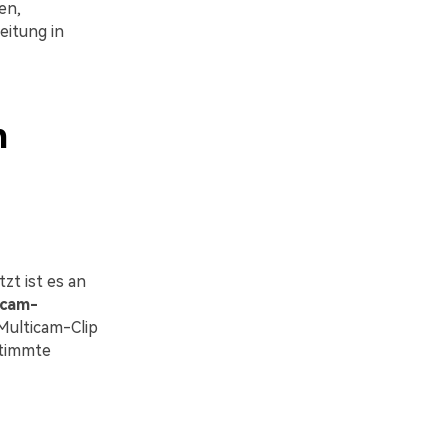
en,
itung in
n
zt ist es an
icam-
Multicam-Clip
stimmte