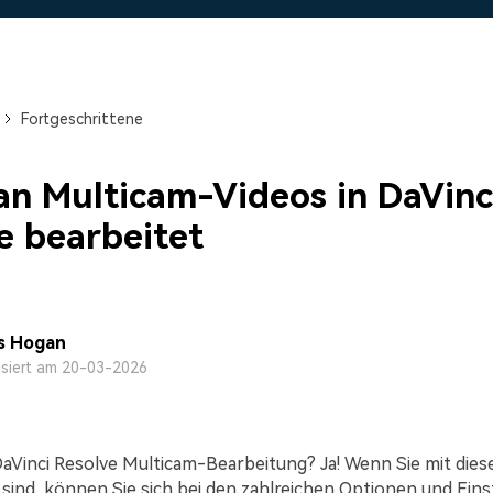
Alle Produkte ansehen
Mehr 
 empfehlen,
Kostenloser Download
 erhalten
Kostenloser Download
Kostenloser Download
Fortgeschrittene
Kostenloser Download
n Multicam-Videos in DaVinc
e bearbeitet
s Hogan
isiert am 20-03-2026
aVinci Resolve Multicam-Bearbeitung? Ja! Wenn Sie mit dies
t sind, können Sie sich bei den zahlreichen Optionen und Ein