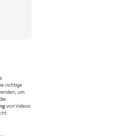
e
e richtige
wenden, um
die
ng
von Videos
cht.