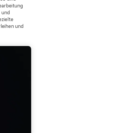
earbeitung
z und
ezielte
leihen und