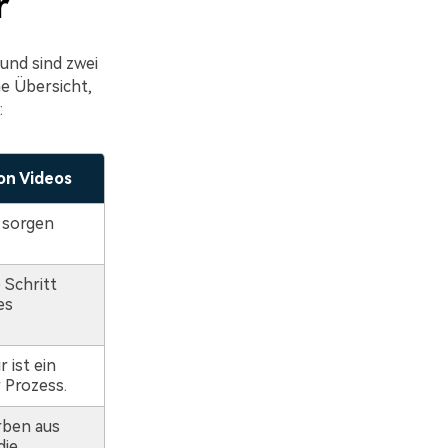
r
und sind zwei
che Übersicht,
:
on Videos
 sorgen
e Schritt
es
 ist ein
 Prozess.
arben aus
die