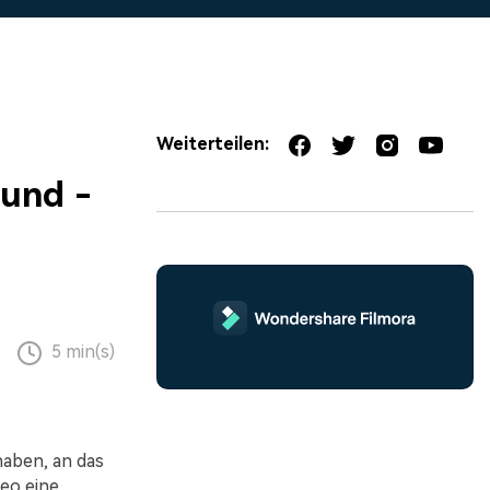
erfahren 👉
Weiterteilen:
und -
5 min(s)
haben, an das
deo eine