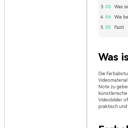
Was si
Wie be
Fazit
Was i
Die Farbabstu
Videomaterial
Note zu gebe
künstlerische 
Videobilder of
praktisch und 