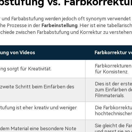
bstufung vs. Farbkorrektu
 und Farbabstufung werden jedoch oft synonym verwendet 
che Prozesse in der
Farbeinstellung
. Hier ist eine tabellaris
chiede zwischen Farbabstufung und Korrektur zu verstehen
ung von Videos
Farbkorrektur v
Farbkorrekturen
g sorgt für Kreativität.
für Konsistenz.
Dies ist der erst
r zweite Schritt beim Einfärben des
zum Einfärben d
Filmmaterials.
tufung ist eher kreativ und weniger
Die Farbkorrektur
hochtechnischer
Sie gleicht die F
t dem Material eine besondere Note
und passt sie an 