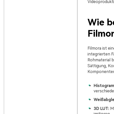
Videoprodukti
Wie b
Filmo
Filmora ist e
integrierten 
Rohmaterial b
Sättigung, Ko
Komponenten u
Histogra
verschiede
Weißabgle
3D LUT:
Mi
imitieren.