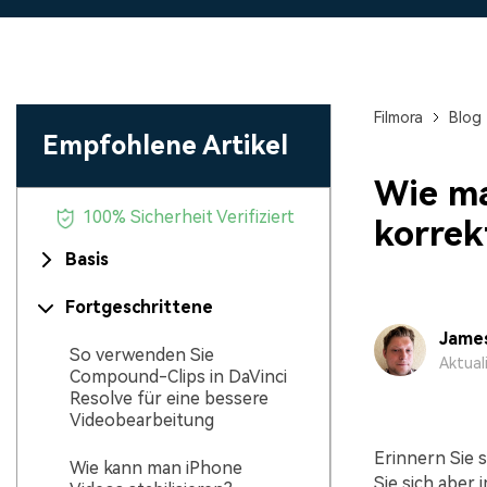
Monetarisieren Sie
An Freunde
Ihren Einfluss mit Filmora
Belohnungen
Filmora
Blog
Empfohlene Artikel
Wie ma
100% Sicherheit Verifiziert
korrek
Basis
Fortgeschrittene
Jame
So verwenden Sie
Aktual
Compound-Clips in DaVinci
Resolve für eine bessere
Videobearbeitung
Erinnern Sie s
Wie kann man iPhone
Sie sich aber 