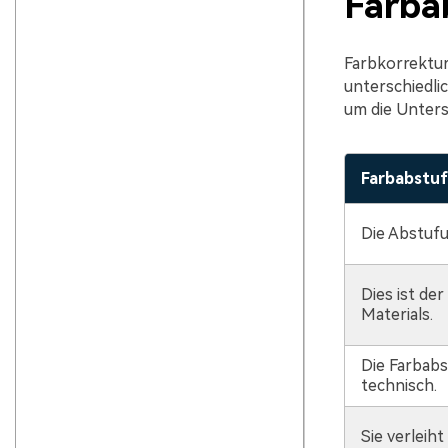
Farba
Farbkorrektur
unterschiedli
um die Unters
Farbabstuf
Die Abstufun
Dies ist de
Materials.
Die Farbabs
technisch.
Sie verleih