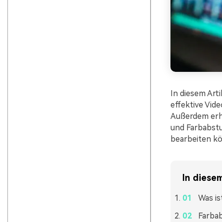
In diesem Arti
effektive Vid
Außerdem erha
und Farbabstu
bearbeiten kö
In diesem
Was is
Farbab