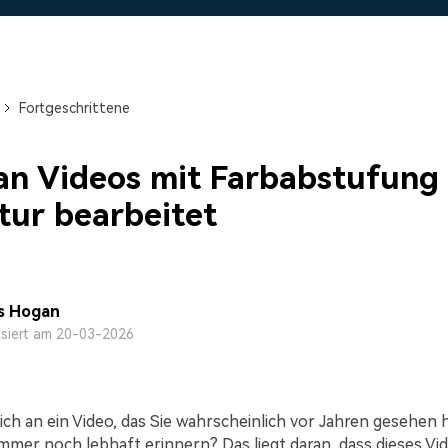
Alle Produkte ansehen
Mehr 
 empfehlen,
Kostenloser Download
Kostenloser Download
 erhalten
Kostenloser Download
Fortgeschrittene
Kostenloser Download
n Videos mit Farbabstufung 
tur bearbeitet
s Hogan
isiert am 20-03-2026
ich an ein Video, das Sie wahrscheinlich vor Jahren gesehen 
immer noch lebhaft erinnern? Das liegt daran, dass dieses Vi