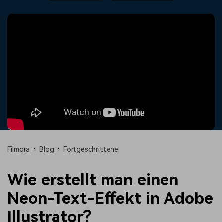
Trends
Prompts – schnell ähnliche
fortgeschrittene
Kunden-Support
Videos erstellen
Videobearbeitungsfähigkeiten
KAUFEN
Anmelden
Über Uns
Bewertungen
Unsere Mission, Geschichte
Finden Sie mehr über Filmora
Kickstart Bootcamp
DIY-Spezialeffekte
und Kunden
Nachrichten und
Suchen
Bewertungen
Lernen, ausdrücken und
Erfahren Sie, wie Sie einen
erweitern Sie Ihre
Spezialeffekt erzeugen
Videobearbeitungs-
können
Fähigkeiten mit Filmora
Kunden-Geschichten
Affiliate-Programm
Erfahren Sie, wie unsere
Schalten Sie Partnerschaften
Kunden Erfolg haben
auf Unternehmensebene frei
Creator
Freunde-werben-
Monetarisierungs-
Programm
Filmora
Blog
Fortgeschrittene
Programm
An Freunde empfehlen,
Monetarisieren Sie
Belohnungen erhalten
Ihren Einfluss mit Filmora
Wie erstellt man einen
Neon-Text-Effekt in Adobe
Blog
Illustrator?