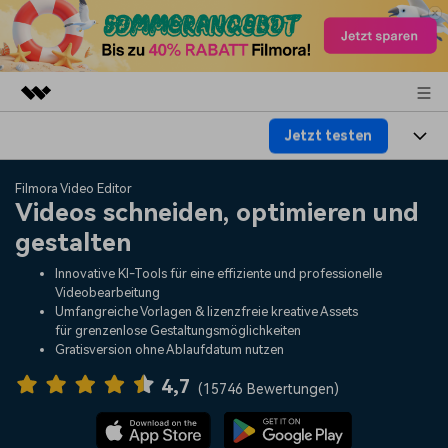
Jetzt testen
Top-Produkte
KI-gestützte digitale Kreativität
Produkte
Business
Filmora Video Editor
Dienstprogramme
Videos schneiden, optimieren und
Überblick
Plattformen
KI
gestalten
Über uns
Lösungen
Funktionen
Innovative KI-Tools für eine effiziente und professionelle
Video/Foto
Lösungen
Presseraum
Videobearbeitung
Assets
Umfangreiche Vorlagen & lizenzfreie kreative Assets
Audio
für grenzenlose Gestaltungsmöglichkeiten
Soziale Medien
Ressourcen
Shop
Gratisversion ohne Ablaufdatum nutzen
Text
Marketing & Business
4,7
Hilfe-Center
Support
(
15746 Bewertungen
)
Lifestyle & Spaß
Video-Prompts
Meisterkurs
Erste Schritte
Über
Über 100 heiße Video-
Beherrschen Sie