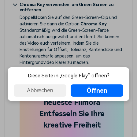
Chroma Key verwenden, um Green Screen zu
entfernen
Doppelklicken Sie auf den Green-Screen-Clip und
aktivieren Sie dann die Option
Chroma Key
.
Standardmäßig wird die Green-Screen-Farbe
automatisch ausgewählt und entfernt. Sie können
das Video auch verfeinern, indem Sie die
Einstellungen für Offset, Toleranz, Kantendicke und
Kantenunschärfe anpassen, um das
Hintergrundvideo klarer zu machen.
Diese Seite in „Google Play“ öffnen?
Upgraden Sie auf das
Öffnen
Abbrechen
neueste Filmora
Entfesseln Sie Ihre
kreative Freiheit