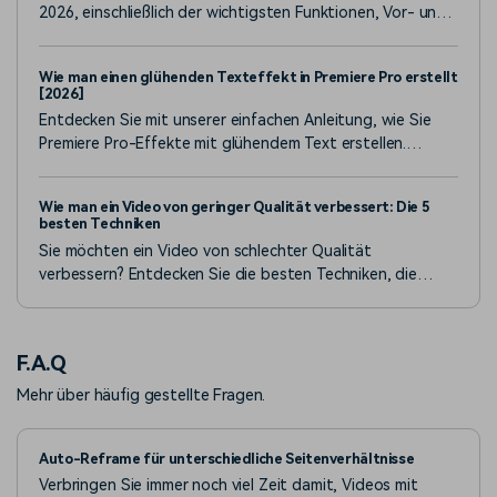
2026, einschließlich der wichtigsten Funktionen, Vor- und
Nachteile, Leistungstests und der besten Alternative für
Kreative, die einen schnelleren und einfacheren Workflow
Wie man einen glühenden Texteffekt in Premiere Pro erstellt
für Audio- und Videobearbeitung benötigen.
[2026]
Entdecken Sie mit unserer einfachen Anleitung, wie Sie
Premiere Pro-Effekte mit glühendem Text erstellen.
Transformieren Sie Ihre Videos und lernen Sie die
Techniken jetzt!
Wie man ein Video von geringer Qualität verbessert: Die 5
besten Techniken
Sie möchten ein Video von schlechter Qualität
verbessern? Entdecken Sie die besten Techniken, die
fantastische Ergebnisse liefern und keine
Bearbeitungserfahrung erfordern.
F.A.Q
Mehr über häufig gestellte Fragen.
Auto-Reframe für unterschiedliche Seitenverhältnisse
Verbringen Sie immer noch viel Zeit damit, Videos mit