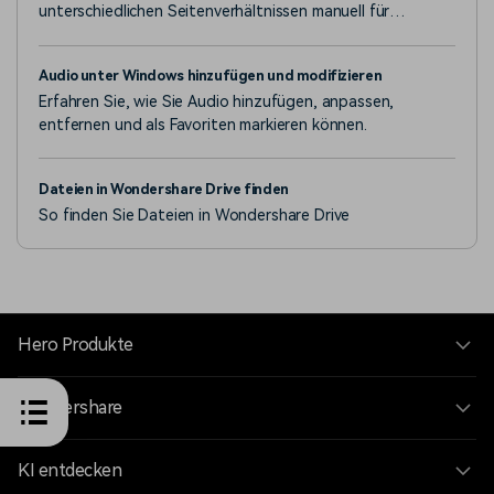
unterschiedlichen Seitenverhältnissen manuell für
Beiträge in sozialen Medien zuzuschneiden? Hören Sie auf
damit! Testen Sie die neue, von der KI unterstützte
Audio unter Windows hinzufügen und modifizieren
Funktion Auto-Reframe in Wondershare Filmora 10.2 für
Erfahren Sie, wie Sie Audio hinzufügen, anpassen,
Mac! So sparen Sie wertvolle Bearbeitungszeit.
entfernen und als Favoriten markieren können.
Dateien in Wondershare Drive finden
So finden Sie Dateien in Wondershare Drive
Hero Produkte
Wondershare
KI entdecken