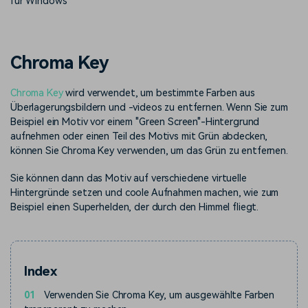
für Windows
KAUFEN
Anmelden
Trends
Prompts – schnell ähnliche
fortgeschrittene
Kontakt
Kundengeschichten
Videos erstellen
Videobearbeitungsfähigkeiten
Wir helfen Ihnen gerne weiter
Erfahren Sie, wie unsere
Kunden erfolgreich sind
Suchen
Chroma Key
Kickstart Bootcamp
DIY-Spezialeffekte
Chroma Key
wird verwendet, um bestimmte Farben aus
Lernen, ausdrücken und
Erfahren Sie, wie Sie einen
Partnerprogramm
erweitern Sie Ihre
Spezialeffekt erzeugen
Überlagerungsbildern und -videos zu entfernen. Wenn Sie zum
Entdecken Sie
Videobearbeitungs-
können
Beispiel ein Motiv vor einem "Green Screen"-Hintergrund
Partnerschaften auf
Fähigkeiten mit Filmora
aufnehmen oder einen Teil des Motivs mit Grün abdecken,
Unternehmensniveau
können Sie Chroma Key verwenden, um das Grün zu entfernen.
Support
Sie können dann das Motiv auf verschiedene virtuelle
Creator
Freunde-werben-
Hintergründe setzen und coole Aufnahmen machen, wie zum
Monetarisierungs-
Programm
Lernen
Beispiel einen Superhelden, der durch den Himmel fliegt.
Programm
An Freunde empfehlen,
Monetarisieren Sie
Belohnungen erhalten
Ihren Einfluss mit Filmora
Community
Index
Empfohlene Inhalte
01
Verwenden Sie Chroma Key, um ausgewählte Farben