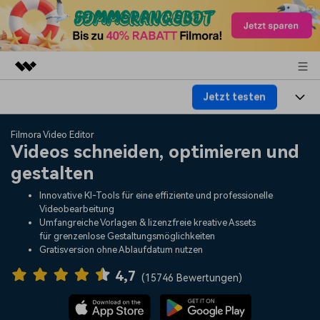
Jetzt testen
Top-Produkte
KI-gestützte digitale Kreativität
Produkte
Business
Filmora Video Editor
Dienstprogramme
Videos schneiden, optimieren und
Überblick
Plattformen
KI
gestalten
Über uns
Lösungen
Funktionen
Innovative KI-Tools für eine effiziente und professionelle
Video/Foto
Lösungen
Presseraum
Videobearbeitung
Assets
Umfangreiche Vorlagen & lizenzfreie kreative Assets
Audio
für grenzenlose Gestaltungsmöglichkeiten
Wer
Ressourcen
Shop
Gratisversion ohne Ablaufdatum nutzen
Text
Video-Lösungen
4,7
Hilfe-Center
Support
(
15746 Bewertungen
)
Video-Prompts
Meisterkurs
Erste Schritte
Über
Über 100 heiße Video-
Beherrschen Sie