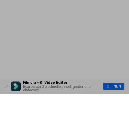
Filmora - KI Video Editor
ÖFFNEN
Bearbeiten Sie schneller, intelligenter und
einfacher!
Hero Produkte