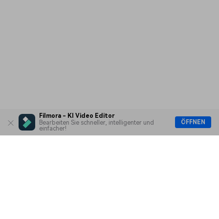
Filmora - KI Video Editor
ÖFFNEN
Bearbeiten Sie schneller, intelligenter und
einfacher!
Hero Produkte