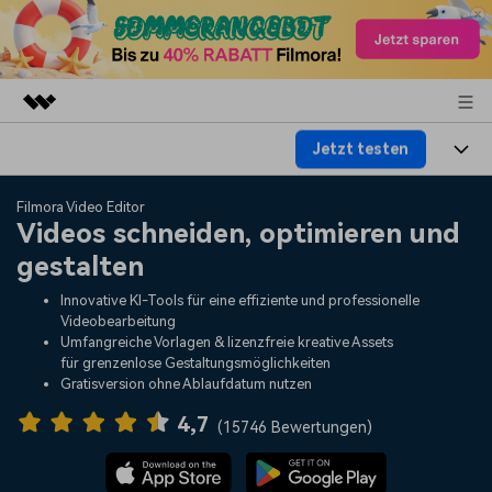
Jetzt testen
Top-Produkte
KI-gestützte digitale Kreativität
Produkte
Business
Filmora Video Editor
Dienstprogramme
Videos schneiden, optimieren und
Überblick
Plattformen
KI
gestalten
Über uns
Lösungen
Funktionen
Innovative KI-Tools für eine effiziente und professionelle
Video/Foto
Lösungen
Presseraum
Videobearbeitung
Assets
Umfangreiche Vorlagen & lizenzfreie kreative Assets
Audio
für grenzenlose Gestaltungsmöglichkeiten
Soziale Medien
Ressourcen
Shop
Gratisversion ohne Ablaufdatum nutzen
Text
Marketing & Business
4,7
Hilfe-Center
Support
(
15746 Bewertungen
)
Lifestyle & Spaß
Video-Prompts
Meisterkurs
Über 100 heiße Video-
Beherrschen Sie