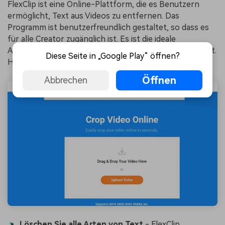
FlexClip ist eine Online-Plattform, die es Benutzern
ermöglicht, Text aus Videos zu entfernen. Das
Programm ist benutzerfreundlich gestaltet, so dass es
für alle Creator zugänglich ist. Es ist die ideale
Alternative zu HitPaw, weil es so einfach zu bedienen ist.
Diese Seite in „Google Play“ öffnen?
Hier sind seine Funktionen:
Öffnen
Abbrechen
Löschen Sie alle Arten von Text
- FlexClip