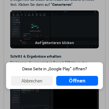
fest. Klicken Sie dann auf "
Generieren
".
Auf generieren klicken
Schritt 4: Ergebnisse erhalten
Sie können die generierten Sound-Effekte in der
Vorschau anzeigen
,
herunterladen
und auf die
Diese Seite in „Google Play“ öffnen?
Zeitleiste
anwenden
.
Öffnen
Abbrechen