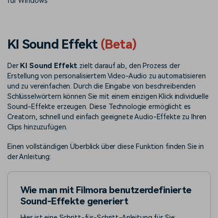
für Windows
Trends
Prompts – schnell ähnliche
fortgeschrittene
Kunden-Support
Videos erstellen
Videobearbeitungsfähigkeiten
KAUFEN
Anmelden
Über Uns
Bewertungen
KI Sound Effekt
(Beta)
Unsere Mission, Geschichte
Finden Sie mehr über Filmora
Kickstart Bootcamp
DIY-Spezialeffekte
und Kunden
Nachrichten und
Suchen
Bewertungen
Der
KI Sound Effekt
zielt darauf ab, den Prozess der
Lernen, ausdrücken und
Erfahren Sie, wie Sie einen
erweitern Sie Ihre
Spezialeffekt erzeugen
Erstellung von personalisiertem Video-Audio zu automatisieren
Videobearbeitungs-
können
und zu vereinfachen. Durch die Eingabe von beschreibenden
Fähigkeiten mit Filmora
Schlüsselwörtern können Sie mit einem einzigen Klick individuelle
Kunden-Geschichten
Affiliate-Programm
Sound-Effekte erzeugen. Diese Technologie ermöglicht es
Erfahren Sie, wie unsere
Schalten Sie Partnerschaften
Creatorn, schnell und einfach geeignete Audio-Effekte zu Ihren
Kunden Erfolg haben
auf Unternehmensebene frei
Clips hinzuzufügen.
Creator
Freunde-werben-
Monetarisierungs-
Programm
Einen vollständigen Überblick über diese Funktion finden Sie in
Programm
An Freunde empfehlen,
der Anleitung:
Monetarisieren Sie
Belohnungen erhalten
Ihren Einfluss mit Filmora
Wie man mit Filmora benutzerdefinierte
Blog
Sound-Effekte generiert
Hier ist eine Schritt-für-Schritt-Anleitung für Sie: