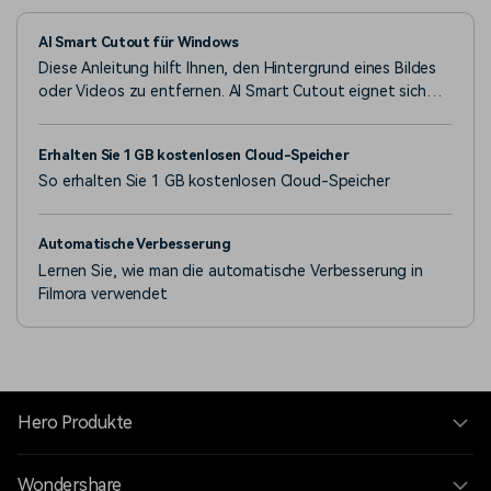
AI Smart Cutout für Windows
Diese Anleitung hilft Ihnen, den Hintergrund eines Bildes
oder Videos zu entfernen. AI Smart Cutout eignet sich
gut zum Entfernen von Bildern und zeigt gute Leistungen
bei der Identifizierung des benötigten Teils in einem
Erhalten Sie 1 GB kostenlosen Cloud-Speicher
fortlaufenden Clip.
So erhalten Sie 1 GB kostenlosen Cloud-Speicher
Automatische Verbesserung
Lernen Sie, wie man die automatische Verbesserung in
Filmora verwendet
Hero Produkte
Wondershare