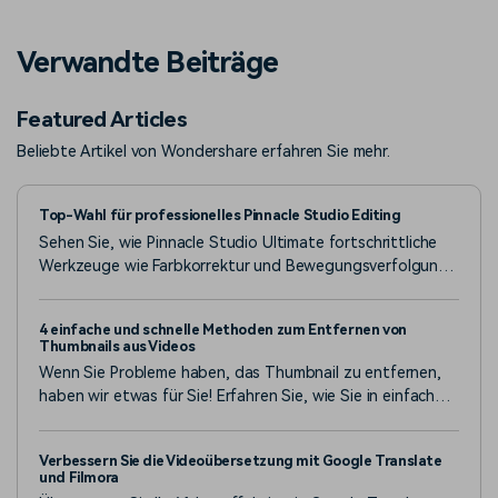
Verwandte Beiträge
Featured Articles
Beliebte Artikel von Wondershare erfahren Sie mehr.
Top-Wahl für professionelles Pinnacle Studio Editing
Sehen Sie, wie Pinnacle Studio Ultimate fortschrittliche
Werkzeuge wie Farbkorrektur und Bewegungsverfolgung
bietet. Holen Sie sich die richtige Software, um Ihren
Postproduktions-Workflow zu optimieren.
4 einfache und schnelle Methoden zum Entfernen von
Thumbnails aus Videos
Wenn Sie Probleme haben, das Thumbnail zu entfernen,
haben wir etwas für Sie! Erfahren Sie, wie Sie in einfachen
Schritten Thumbnails aus Videos auf verschiedenen
Plattformen entfernen können.
Verbessern Sie die Videoübersetzung mit Google Translate
und Filmora