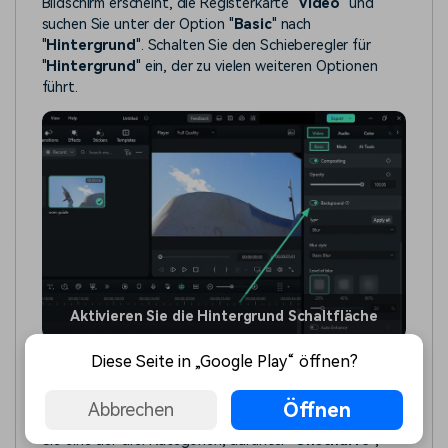
Bildschirm erscheint, die Registerkarte "
Video
" und
suchen Sie unter der Option "
Basic
" nach
"
Hintergrund
". Schalten Sie den Schieberegler für
"
Hintergrund
" ein, der zu vielen weiteren Optionen
führt.
Aktivieren Sie die Hintergrund Schaltfläche
Diese Seite in „Google Play“ öffnen?
Schritt 4: Hintergrund personalisieren
Unter dem Abschnitt "
Hintergrund
" sehen Sie den
Öffnen
Abbrechen
"
Typ
" der Hintergründe. Erweitern Sie ihn und wählen
Sie eine der drei Kategorien, darunter "
Unschärfe
",