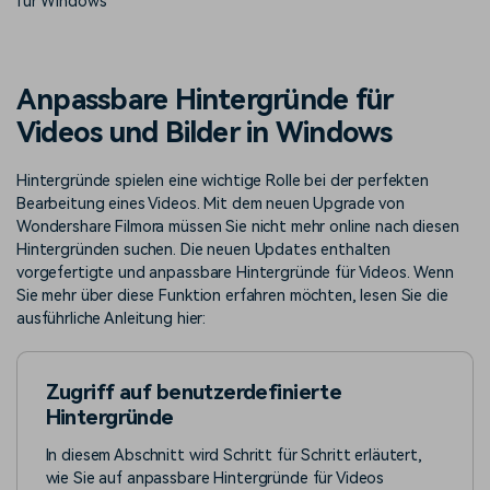
für Windows
Trends
Prompts – schnell ähnliche
fortgeschrittene
Kunden-Support
Videos erstellen
Videobearbeitungsfähigkeiten
KAUFEN
Anmelden
Über Uns
Bewertungen
Anpassbare Hintergründe für
Unsere Mission, Geschichte
Finden Sie mehr über Filmora
Kickstart Bootcamp
DIY-Spezialeffekte
Videos und Bilder in Windows
und Kunden
Nachrichten und
Suchen
Bewertungen
Lernen, ausdrücken und
Erfahren Sie, wie Sie einen
erweitern Sie Ihre
Spezialeffekt erzeugen
Hintergründe spielen eine wichtige Rolle bei der perfekten
Videobearbeitungs-
können
Bearbeitung eines Videos. Mit dem neuen Upgrade von
Fähigkeiten mit Filmora
Wondershare Filmora müssen Sie nicht mehr online nach diesen
Kunden-Geschichten
Affiliate-Programm
Hintergründen suchen. Die neuen Updates enthalten
Erfahren Sie, wie unsere
Schalten Sie Partnerschaften
vorgefertigte und anpassbare Hintergründe für Videos. Wenn
Kunden Erfolg haben
auf Unternehmensebene frei
Creator
Freunde-werben-
Sie mehr über diese Funktion erfahren möchten, lesen Sie die
Monetarisierungs-
Programm
ausführliche Anleitung hier:
Programm
An Freunde empfehlen,
Monetarisieren Sie
Belohnungen erhalten
Ihren Einfluss mit Filmora
Zugriff auf benutzerdefinierte
Hintergründe
Blog
In diesem Abschnitt wird Schritt für Schritt erläutert,
wie Sie auf anpassbare Hintergründe für Videos