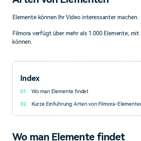
Alle Produkte ansehen
Mehr 
Kostenloser Download
Kostenloser Download
 erhalten
Elemente können Ihr Video interessanter machen.
Kostenloser Download
Filmora verfügt über mehr als 1.000 Elemente, mit
können.
Kostenloser Download
Index
01
Wo man Elemente findet
02
Kurze Einführung: Arten von Filmora-Elemente
Wo man Elemente findet