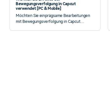
Bewegungsverfolgung in Capcut
verwendet [PC & Mobile]
Möchten Sie einprägsame Bearbeitungen
mit Bewegungsverfolgung in Capcut
erstellen? Diese Anleitung zeigt Ihnen, wie
Sie mit Capcut Objekte verfolgen und Ihre
Videos ganz einfach verbessern können!