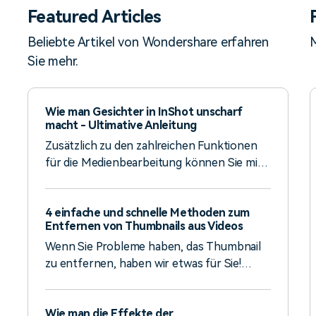
Featured Articles
Beliebte Artikel von Wondershare erfahren
M
Sie mehr.
Wie man Gesichter in InShot unscharf
macht - Ultimative Anleitung
Zusätzlich zu den zahlreichen Funktionen
für die Medienbearbeitung können Sie mit
Inshot auch Gesichter unscharf machen. In
dieser ausführlichen Anleitung erfahren Sie,
4 einfache und schnelle Methoden zum
wie Sie Gesichter in InShot unscharf
Entfernen von Thumbnails aus Videos
machen können.
Wenn Sie Probleme haben, das Thumbnail
zu entfernen, haben wir etwas für Sie!
Erfahren Sie, wie Sie in einfachen Schritten
Thumbnails aus Videos auf verschiedenen
Wie man die Effekte der
Plattformen entfernen können.