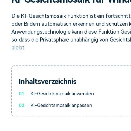
Alle Produkte ansehen
Mehr 
Kostenloser Download
 erhalten
Die KI-Gesichtsmosaik Funktion ist ein fortschritt
Kostenloser Download
Kostenloser Download
oder Bildern automatisch erkennen und schützen kö
Anwendungstechnologie kann diese Funktion Gesic
so dass die Privatsphäre unabhängig von Gesich
Kostenloser Download
bleibt.
Inhaltsverzeichnis
01
KI-Gesichtsmosaik anwenden
02
KI-Gesichtsmosaik anpassen