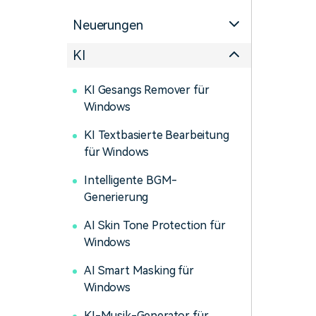
Monetarisieren Sie
An Freunde
Ihren Einfluss mit Filmora
empfehlen,
Neuerungen
Belohnungen
KI
KI Gesangs Remover für
Windows
KI Textbasierte Bearbeitung
für Windows
Intelligente BGM-
Generierung
AI Skin Tone Protection für
Windows
AI Smart Masking für
Windows
KI-Musik-Generator für