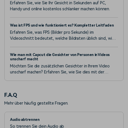
Erfahren Sie, wie Sie Ihr Gesicht in Sekunden auf PC,
Handy und online kostenlos schlanker machen können.
Was ist FPS und wie funktioniert es? Kompletter Leitfaden
Erfahren Sie, was FPS (Bilder pro Sekunde) im
Videoschnitt bedeutet, welche Bildraten üblich sind, wie
Sie die passende für Ihr Projekt auswählen und erhalten
Sie praktische Tipps für flüssige, professionelle Videos.
Wie man mit Capcut die Gesichter von Personen in Videos
Entdecken Sie, wie Sie die FPS in Filmora anpassen und
unscharf macht
häufige Fehler vermeiden.
Möchten Sie die zusätzlichen Gesichter in Ihrem Video
unscharf machen? Erfahren Sie, wie Sie dies mit der
Gesichtsunschärfe-Funktion von Capcut tun können, die
verschiedenen Schritte, die dazu nötig sind und ein
alternatives Tool, das Sie verwenden können.
F.A.Q
Mehr über häufig gestellte Fragen.
Audio abtrennen
So trennen Sie dein Audio ab