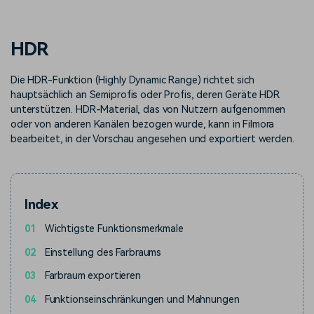
Trends
Prompts – schnell ähnliche
fortgeschrittene
Kunden-Support
Videos erstellen
Videobearbeitungsfähigkeiten
KAUFEN
Anmelden
HDR
Über Uns
Bewertungen
Unsere Mission, Geschichte
Finden Sie mehr über Filmora
Kickstart Bootcamp
DIY-Spezialeffekte
Die HDR-Funktion (Highly Dynamic Range) richtet sich
und Kunden
Nachrichten und
Suchen
Bewertungen
hauptsächlich an Semiprofis oder Profis, deren Geräte HDR
Lernen, ausdrücken und
Erfahren Sie, wie Sie einen
erweitern Sie Ihre
Spezialeffekt erzeugen
unterstützen. HDR-Material, das von Nutzern aufgenommen
Videobearbeitungs-
können
oder von anderen Kanälen bezogen wurde, kann in Filmora
Fähigkeiten mit Filmora
bearbeitet, in der Vorschau angesehen und exportiert werden.
Kunden-Geschichten
Affiliate-Programm
Erfahren Sie, wie unsere
Schalten Sie Partnerschaften
Kunden Erfolg haben
auf Unternehmensebene frei
Creator
Freunde-werben-
Monetarisierungs-
Programm
Index
Programm
An Freunde empfehlen,
Monetarisieren Sie
01
Wichtigste Funktionsmerkmale
Belohnungen erhalten
Ihren Einfluss mit Filmora
02
Einstellung des Farbraums
Blog
03
Farbraum exportieren
04
Funktionseinschränkungen und Mahnungen