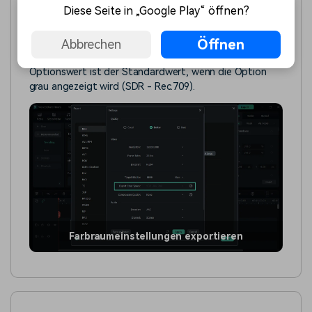
Diese Seite in „Google Play“ öffnen?
Gerät nicht verfügbar (GPU-Beschleunigung in den
Voreinstellungen), oder die aktuelle Videokodierung ist
Öffnen
H264/. Wenn eine dieser beiden Bedingungen nicht
Abbrechen
erfüllt ist, wird die Option grau angezeigt, und der
Optionswert ist der Standardwert, wenn die Option
grau angezeigt wird (SDR - Rec.709).
Farbraumeinstellungen exportieren