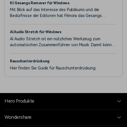
KI Gesangs Remover für Windows
Mit Blick auf das Interesse des Publikums und die
Bedürfnisse der Editoren hat Filmora das Gesangs
Remover Tool hinzugefügt.
AI Audio Stretch für Windows
AI Audio Stretch ist ein nützliches Werkzeug zum
automatischen Zusammenführen von Musik. Damit können
Sie Audioclips ganz einfach an die Dauer des Videos
anpassen. Der Anfängt und das Ende des Materials
Rauschunterdrückung
bleiben im Remix gleich, während der Mittelteil bearbeitet
Hier finden Sie Guide für Rauschunterdrückung
wird. kunst_id:
Hero Produkte
Wondershare