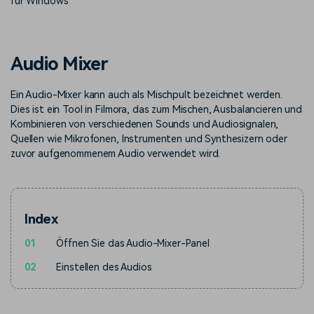
für Windows
Trends
Prompts – schnell ähnliche
fortgeschrittene
Kunden-Support
Videos erstellen
Videobearbeitungsfähigkeiten
KAUFEN
Anmelden
Über Uns
Bewertungen
Audio Mixer
Unsere Mission, Geschichte
Finden Sie mehr über Filmora
Kickstart Bootcamp
DIY-Spezialeffekte
und Kunden
Nachrichten und
Suchen
Bewertungen
Ein Audio-Mixer kann auch als Mischpult bezeichnet werden.
Lernen, ausdrücken und
Erfahren Sie, wie Sie einen
erweitern Sie Ihre
Spezialeffekt erzeugen
Dies ist ein Tool in Filmora, das zum Mischen, Ausbalancieren und
Videobearbeitungs-
können
Kombinieren von verschiedenen Sounds und Audiosignalen,
Fähigkeiten mit Filmora
Quellen wie Mikrofonen, Instrumenten und Synthesizern oder
Kunden-Geschichten
Affiliate-Programm
zuvor aufgenommenem Audio verwendet wird.
Erfahren Sie, wie unsere
Schalten Sie Partnerschaften
Kunden Erfolg haben
auf Unternehmensebene frei
Creator
Freunde-werben-
Monetarisierungs-
Programm
Programm
An Freunde empfehlen,
Index
Monetarisieren Sie
Belohnungen erhalten
Ihren Einfluss mit Filmora
01
Öffnen Sie das Audio-Mixer-Panel
02
Einstellen des Audios
Blog