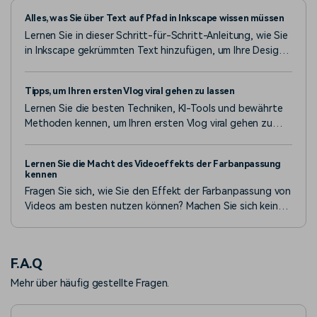
Alles, was Sie über Text auf Pfad in Inkscape wissen müssen
Lernen Sie in dieser Schritt-für-Schritt-Anleitung, wie Sie
in Inkscape gekrümmten Text hinzufügen, um Ihre Designs
zu verbessern. Entdecken Sie, wie diese Designtechnik
Ihrem Unternehmen, Ihren Inhalten oder Projekten mehr
Tipps, um Ihren ersten Vlog viral gehen zu lassen
Wert verleihen kann.
Lernen Sie die besten Techniken, KI-Tools und bewährte
Methoden kennen, um Ihren ersten Vlog viral gehen zu
lassen. Machen Sie jetzt den ersten Schritt auf dem Weg
zu einem viralen Vlog!
Lernen Sie die Macht des Videoeffekts der Farbanpassung
kennen
Fragen Sie sich, wie Sie den Effekt der Farbanpassung von
Videos am besten nutzen können? Machen Sie sich keine
Sorgen. Das ist ein Kinderspiel. Klicken Sie auf diesen
Artikel und finden Sie den Leitfaden darin.
F.A.Q
Mehr über häufig gestellte Fragen.