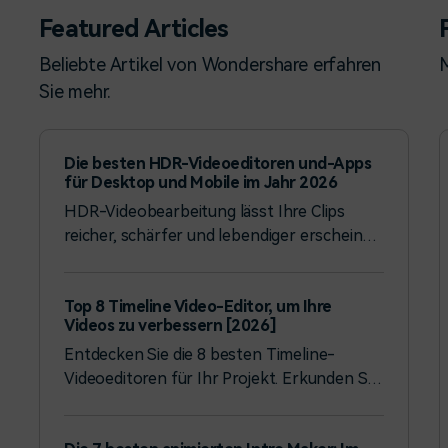
Featured Articles
Beliebte Artikel von Wondershare erfahren
M
Sie mehr.
Die besten HDR-Videoeditoren und-Apps
für Desktop und Mobile im Jahr 2026
HDR-Videobearbeitung lässt Ihre Clips
reicher, schärfer und lebendiger erscheinen.
Schauen Sie sich unsere Liste der besten
HDR-Videoeditoren und Apps für das Jahr
Top 8 Timeline Video-Editor, um Ihre
2025 an.
Videos zu verbessern [2026]
Entdecken Sie die 8 besten Timeline-
Videoeditoren für Ihr Projekt. Erkunden Sie
deren Funktionen, Preise und
Bewertungen, um den passenden für sich