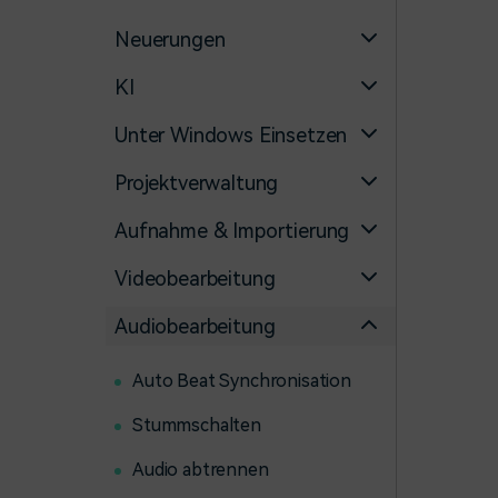
Monetarisieren Sie
An Freunde
Ihren Einfluss mit Filmora
empfehlen,
Neuerungen
Belohnungen
KI
Unter Windows Einsetzen
Projektverwaltung
Aufnahme & Importierung
Videobearbeitung
Audiobearbeitung
Auto Beat Synchronisation
Stummschalten
Audio abtrennen