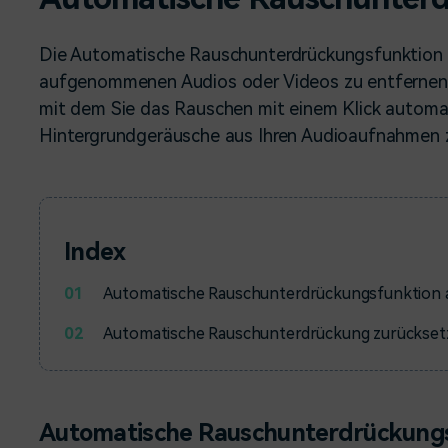
Alle Produkte ansehen
Mehr 
Kostenloser Download
 erhalten
Die Automatische Rauschunterdrückungsfunktion h
Kostenloser Download
Kostenloser Download
aufgenommenen Audios oder Videos zu entfernen. Es
mit dem Sie das Rauschen mit einem Klick autom
Hintergrundgeräusche aus Ihren Audioaufnahmen z
Kostenloser Download
Index
01
Automatische Rauschunterdrückungsfunktion
02
Automatische Rauschunterdrückung zurückset
Automatische Rauschunterdrückung