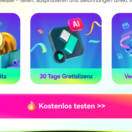
Zu den Arten von Rauschen, die Sie mit dem Rausc
gehören Windgeräusche, Computerbrummen und and
Automatische Rauschunterdrückung 
Wenn Sie mit der
Automatischen
Rauschunterd
Sie das Kontrollkästchen deaktivieren oder auf da
Funktion abzubrechen.