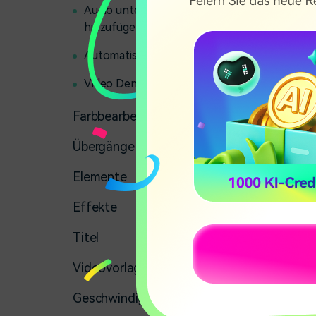
Audio unter Windows
hinzufügen und modifizieren
Automatische Verbesserung
Video Denoise für Windows
Farbbearbeitung
Übergänge
Elemente
Effekte
Titel
Videovorlagen
Geschwindigkeit