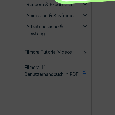
Rendern & Exportieren
Animation & Keyframes
Arbeitsbereiche &
Leistung
Filmora Tutorial Videos
Filmora 11
Benutzerhandbuch in PDF