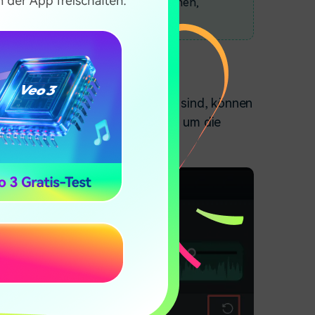
hunterdrückungstool entfernen können,
ere gleichmäßige Geräusche.
zurücksetzen
rückung
soption nicht zufrieden sind, können
s
Zurücksetzen
Symbol klicken, um die