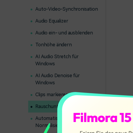
Auto-Video-Synchronisation
Audio Equalizer
Audio ein- und ausblenden
Tonhöhe ändern
AI Audio Stretch für
Windows
AI Audio Denoise für
Windows
Clips markieren
Rauschunterdrückung
Automatische
Normalisierung