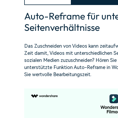
Alle Produkte ansehen
Mehr 
Kostenloser Download
Auto-Reframe für unte
 erhalten
Kostenloser Download
Kostenloser Download
Seitenverhältnisse
Kostenloser Download
Das Zuschneiden von Videos kann zeitaufwä
Zeit damit, Videos mit unterschiedlichen Se
sozialen Medien zuzuschneiden? Hören Sie a
unterstützte Funktion Auto-Reframe in Won
Sie wertvolle Bearbeitungszeit.