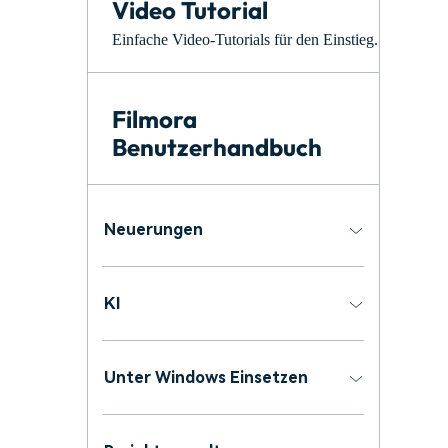
Video Tutorial
Monetarisieren Sie
An Freunde
Ihren Einfluss mit Filmora
empfehlen,
Einfache Video-Tutorials für den Einstieg.
Belohnungen
Filmora
Benutzerhandbuch
Neuerungen
KI
Unter Windows Einsetzen