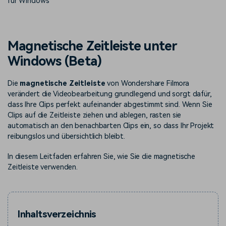
für Windows
Trends
Prompts – schnell ähnliche
fortgeschrittene
Kunden-Support
Videos erstellen
Videobearbeitungsfähigkeiten
KAUFEN
Anmelden
Über Uns
Bewertungen
Magnetische Zeitleiste unter
Unsere Mission, Geschichte
Finden Sie mehr über Filmora
Kickstart Bootcamp
DIY-Spezialeffekte
Windows (Beta)
und Kunden
Nachrichten und
Suchen
Bewertungen
Lernen, ausdrücken und
Erfahren Sie, wie Sie einen
erweitern Sie Ihre
Spezialeffekt erzeugen
Die
magnetische Zeitleiste
von Wondershare Filmora
Videobearbeitungs-
können
verändert die Videobearbeitung grundlegend und sorgt dafür,
Fähigkeiten mit Filmora
dass Ihre Clips perfekt aufeinander abgestimmt sind. Wenn Sie
Kunden-Geschichten
Affiliate-Programm
Clips auf die Zeitleiste ziehen und ablegen, rasten sie
Erfahren Sie, wie unsere
Schalten Sie Partnerschaften
automatisch an den benachbarten Clips ein, so dass Ihr Projekt
Kunden Erfolg haben
auf Unternehmensebene frei
Creator
Freunde-werben-
reibungslos und übersichtlich bleibt.
Monetarisierungs-
Programm
Programm
An Freunde empfehlen,
In diesem Leitfaden erfahren Sie, wie Sie die magnetische
Monetarisieren Sie
Belohnungen erhalten
Zeitleiste verwenden.
Ihren Einfluss mit Filmora
Blog
Inhaltsverzeichnis