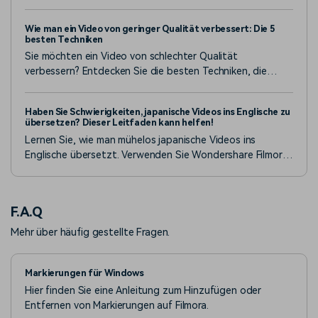
zum Unscharfmachen von Videos. Für Android und iPhone.
Von der automatischen Verfolgung bis zum manuellen
Wie man ein Video von geringer Qualität verbessert: Die 5
Unscharfmachen von Gesichtern - in dieser Liste finden
besten Techniken
Sie verschiedene Tools, die Sie für Ihre Online-Sicherheit
Sie möchten ein Video von schlechter Qualität
nutzen können.
verbessern? Entdecken Sie die besten Techniken, die
fantastische Ergebnisse liefern und keine
Bearbeitungserfahrung erfordern.
Haben Sie Schwierigkeiten, japanische Videos ins Englische zu
übersetzen? Dieser Leitfaden kann helfen!
Lernen Sie, wie man mühelos japanische Videos ins
Englische übersetzt. Verwenden Sie Wondershare Filmora
für genauere und effektivere Ergebnisse. Lesen Sie weiter
und erfahren Sie mehr!
F.A.Q
Mehr über häufig gestellte Fragen.
Markierungen für Windows
Hier finden Sie eine Anleitung zum Hinzufügen oder
Entfernen von Markierungen auf Filmora.