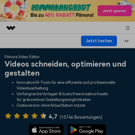
Jetzt testen
Top-Produkte
KI-gestützte digitale Kreativität
Produkte
Business
Filmora Video Editor
Dienstprogramme
Videos schneiden, optimieren und
Überblick
Plattformen
KI
gestalten
Über uns
Lösungen
Funktionen
Innovative KI-Tools für eine effiziente und professionelle
Video/Foto
Lösungen
Presseraum
Videobearbeitung
Assets
Umfangreiche Vorlagen & lizenzfreie kreative Assets
Audio
für grenzenlose Gestaltungsmöglichkeiten
Soziale Medien
Ressourcen
Shop
Gratisversion ohne Ablaufdatum nutzen
Text
Marketing & Business
4,7
Hilfe-Center
Support
(
15746 Bewertungen
)
Lifestyle & Spaß
Video-Prompts
Meisterkurs
Über 100 heiße Video-
Beherrschen Sie