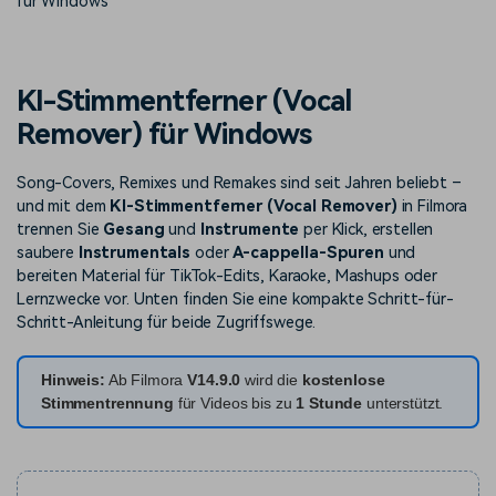
für Windows
Trends
Prompts – schnell ähnliche
fortgeschrittene
Kunden-Support
Videos erstellen
Videobearbeitungsfähigkeiten
KAUFEN
Anmelden
Über Uns
Bewertungen
KI-Stimmentferner (Vocal
Unsere Mission, Geschichte
Finden Sie mehr über Filmora
Kickstart Bootcamp
DIY-Spezialeffekte
Remover) für Windows
und Kunden
Nachrichten und
Suchen
Bewertungen
Lernen, ausdrücken und
Erfahren Sie, wie Sie einen
erweitern Sie Ihre
Spezialeffekt erzeugen
Song-Covers, Remixes und Remakes sind seit Jahren beliebt –
Videobearbeitungs-
können
und mit dem
KI-Stimmentferner (Vocal Remover)
in Filmora
Fähigkeiten mit Filmora
trennen Sie
Gesang
und
Instrumente
per Klick, erstellen
Kunden-Geschichten
Affiliate-Programm
saubere
Instrumentals
oder
A-cappella-Spuren
und
Erfahren Sie, wie unsere
Schalten Sie Partnerschaften
bereiten Material für TikTok-Edits, Karaoke, Mashups oder
Kunden Erfolg haben
auf Unternehmensebene frei
Creator
Freunde-werben-
Lernzwecke vor. Unten finden Sie eine kompakte Schritt-für-
Monetarisierungs-
Programm
Schritt-Anleitung für beide Zugriffswege.
Programm
An Freunde empfehlen,
Monetarisieren Sie
Belohnungen erhalten
Ihren Einfluss mit Filmora
Hinweis:
Ab Filmora
V14.9.0
wird die
kostenlose
Stimmentrennung
für Videos bis zu
1 Stunde
unterstützt.
Blog