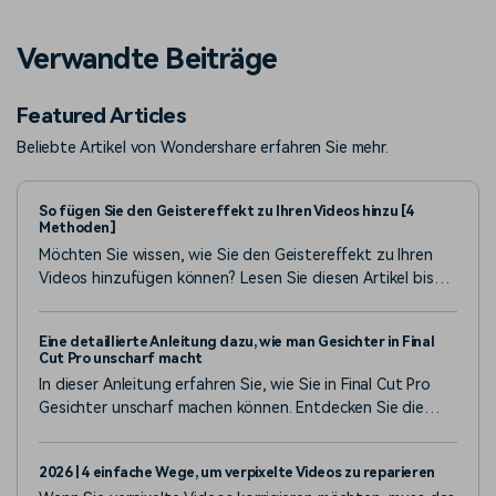
Verwandte Beiträge
Featured Articles
Beliebte Artikel von Wondershare erfahren Sie mehr.
So fügen Sie den Geistereffekt zu Ihren Videos hinzu [4
Methoden]
Möchten Sie wissen, wie Sie den Geistereffekt zu Ihren
Videos hinzufügen können? Lesen Sie diesen Artikel bis
zum Ende, um einige aufschlussreiche Informationen zu
erhalten!
Eine detaillierte Anleitung dazu, wie man Gesichter in Final
Cut Pro unscharf macht
In dieser Anleitung erfahren Sie, wie Sie in Final Cut Pro
Gesichter unscharf machen können. Entdecken Sie die
verschiedenen anwendbaren Methoden und andere Tools,
die Sie zur Wahrung der Vertraulichkeit Ihrer Fotos und
2026 | 4 einfache Wege, um verpixelte Videos zu reparieren
Videos verwenden können.