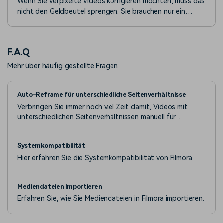
Wenn Sie verpixelte Videos korrigieren möchten, muss das
nicht den Geldbeutel sprengen. Sie brauchen nur ein
zuverlässiges Video-Reparatur-Tool, das Ihnen hilft, Ihre
Videoinhalte zu entpixeln und das Problem zu lösen.
F.A.Q
Mehr über häufig gestellte Fragen.
Auto-Reframe für unterschiedliche Seitenverhältnisse
Verbringen Sie immer noch viel Zeit damit, Videos mit
unterschiedlichen Seitenverhältnissen manuell für
Beiträge in sozialen Medien zuzuschneiden? Hören Sie auf
damit! Testen Sie die neue, von der KI unterstützte
Systemkompatibilität
Funktion Auto-Reframe in Wondershare Filmora 10.2 für
Hier erfahren Sie die Systemkompatibilität von Filmora
Mac! So sparen Sie wertvolle Bearbeitungszeit.
Mediendateien Importieren
Erfahren Sie, wie Sie Mediendateien in Filmora importieren.