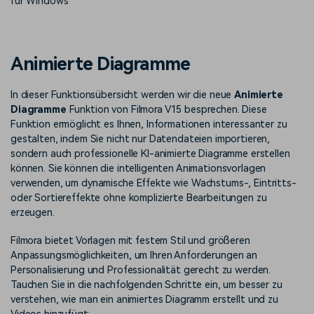
für Windows
Trends
Prompts – schnell ähnliche
fortgeschrittene
Kunden-Support
Videos erstellen
Videobearbeitungsfähigkeiten
KAUFEN
Anmelden
Über Uns
Bewertungen
Animierte Diagramme
Unsere Mission, Geschichte
Finden Sie mehr über Filmora
Kickstart Bootcamp
DIY-Spezialeffekte
und Kunden
Nachrichten und
Suchen
Bewertungen
In dieser Funktionsübersicht werden wir die neue
Animierte
Lernen, ausdrücken und
Erfahren Sie, wie Sie einen
erweitern Sie Ihre
Spezialeffekt erzeugen
Diagramme
Funktion von Filmora V15 besprechen. Diese
Videobearbeitungs-
können
Funktion ermöglicht es Ihnen, Informationen interessanter zu
Fähigkeiten mit Filmora
gestalten, indem Sie nicht nur Datendateien importieren,
Kunden-Geschichten
Affiliate-Programm
sondern auch professionelle KI-animierte Diagramme erstellen
Erfahren Sie, wie unsere
Schalten Sie Partnerschaften
können. Sie können die intelligenten Animationsvorlagen
Kunden Erfolg haben
auf Unternehmensebene frei
verwenden, um dynamische Effekte wie Wachstums-, Eintritts-
Creator
Freunde-werben-
oder Sortiereffekte ohne komplizierte Bearbeitungen zu
Monetarisierungs-
Programm
Programm
erzeugen.
An Freunde empfehlen,
Monetarisieren Sie
Belohnungen erhalten
Ihren Einfluss mit Filmora
Filmora bietet Vorlagen mit festem Stil und größeren
Anpassungsmöglichkeiten, um Ihren Anforderungen an
Personalisierung und Professionalität gerecht zu werden.
Blog
Tauchen Sie in die nachfolgenden Schritte ein, um besser zu
verstehen, wie man ein animiertes Diagramm erstellt und zu