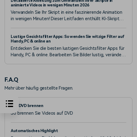
Detaillierte Anleitung zum Umwandeln Ihrer Skripte in
detaillierten Anleitungen!
animierte Videos in wenigen Minuten 2026
Verwandeln Sie Ihr Skript in eine faszinierende Animation
in wenigen Minuten! Dieser Leitfaden enthüllt KI-Skripte
für Animationstools und bietet einen Schritt-für-Schritt-
Prozess, einschließlich des Schreibens von
Lustige Gesichtsfilter Apps: So wenden Sie witzige Filter auf
Animationsfähigen Skripten.
Handy, PC & online an
Entdecken Sie die besten lustigen Gesichtsfilter Apps für
Handy, PC & online. Bearbeiten Sie Bilder lustig, verändern
Sie Gesichter mit Spaß und testen Sie Filter direkt!
F.A.Q
Mehr über häufig gestellte Fragen.
Auf DVD brennen
So brennen Sie Videos auf DVD
Automatisches Highlight