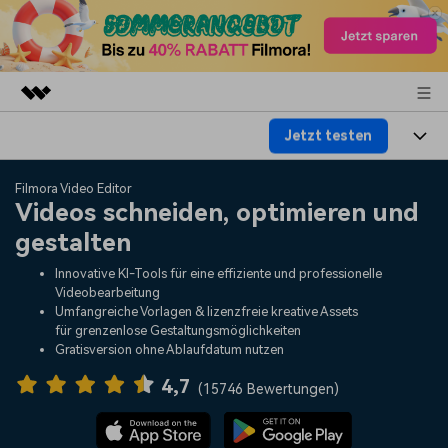
Jetzt testen
Top-Produkte
KI-gestützte digitale Kreativität
Produkte
Business
Filmora Video Editor
Dienstprogramme
Videos schneiden, optimieren und
Überblick
Plattformen
KI
gestalten
Über uns
Lösungen
Funktionen
Innovative KI-Tools für eine effiziente und professionelle
Video/Foto
Lösungen
Presseraum
Videobearbeitung
Assets
Umfangreiche Vorlagen & lizenzfreie kreative Assets
Audio
für grenzenlose Gestaltungsmöglichkeiten
Soziale Medien
Ressourcen
Shop
Gratisversion ohne Ablaufdatum nutzen
Text
Marketing & Business
4,7
Hilfe-Center
Support
(
15746 Bewertungen
)
Lifestyle & Spaß
Video-Prompts
Meisterkurs
Erste Schritte
Über
Über 100 heiße Video-
Beherrschen Sie