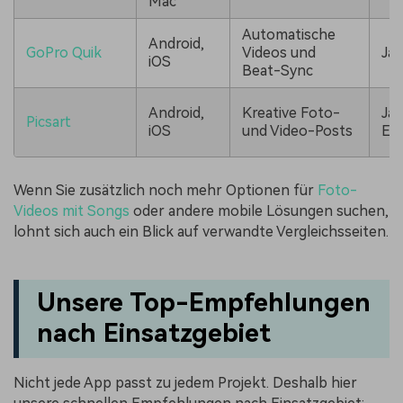
Mac
Automatische
Android,
GoPro Quik
Videos und
Ja
iOS
Beat-Sync
Android,
Kreative Foto-
Ja,
Picsart
iOS
und Video-Posts
Ei
Wenn Sie zusätzlich noch mehr Optionen für
Foto-
Videos mit Songs
oder andere mobile Lösungen suchen,
lohnt sich auch ein Blick auf verwandte Vergleichsseiten.
Unsere Top-Empfehlungen
nach Einsatzgebiet
Nicht jede App passt zu jedem Projekt. Deshalb hier