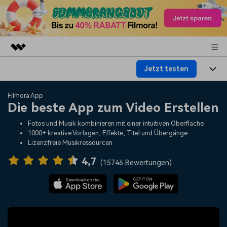
Jetzt testen
Top-Produkte
KI-gestützte digitale Kreativität
Produkte
Business
Filmora App
Dienstprogramme
Die beste App zum Video Erstellen
Überblick
Plattformen
KI
Über uns
Fotos und Musik kombinieren mit einer intuitiven Oberfläche
Lösungen
1000+ kreative Vorlagen, Effekte, Titel und Übergänge
Funktionen
Video/Foto
Lizenzfreie Musikressourcen
Lösungen
Presseraum
Assets
4,7
Audio
(
15746 Bewertungen
)
Soziale Medien
Ressourcen
Shop
Text
Marketing & Business
Hilfe-Center
Support
Lifestyle & Spaß
Video-Prompts
Meisterkurs
Erste Schritte
Über
Über 100 heiße Video-
Beherrschen Sie