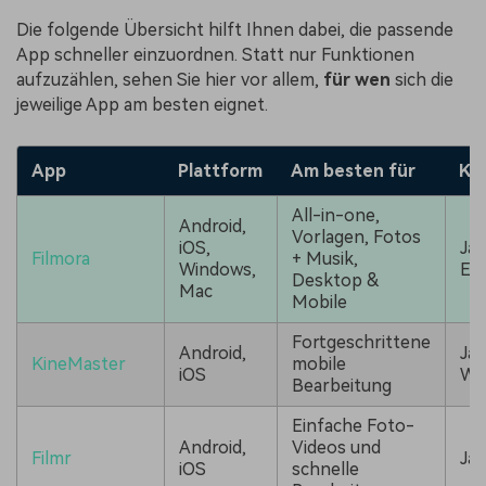
Die folgende Übersicht hilft Ihnen dabei, die passende
App schneller einzuordnen. Statt nur Funktionen
aufzuzählen, sehen Sie hier vor allem,
für wen
sich die
jeweilige App am besten eignet.
App
Plattform
Am besten für
Ko
All-in-one,
Android,
Vorlagen, Fotos
iOS,
Ja,
Filmora
+ Musik,
Windows,
Ei
Desktop &
Mac
Mobile
Fortgeschrittene
Android,
Ja,
KineMaster
mobile
iOS
Wa
Bearbeitung
Einfache Foto-
Android,
Videos und
Filmr
Ja
iOS
schnelle