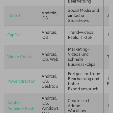
Bearbeitung
Social Media und
Android,
InShot
einfache
Ja
iOS
Slideshows
Android,
Trend-Videos,
CapCut
Ja
iOS
Reels, TikTok
Marketing-
Android,
Videos und
Vimeo Create
Tei
iOS, Web
schnelle
Business-Clips
Fortgeschrittene
Android,
Bearbeitung und
Ja,
PowerDirector
iOS,
hoher
Ei
Desktop
Exportanspruch
Android,
Creator mit
Adobe
iOS,
Adobe-
Ja,
Windows,
Premiere Rush
Workflow