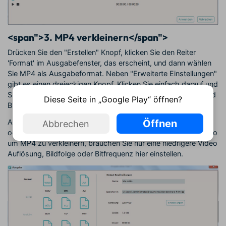
<span">3. MP4 verkleinern</span">
Drücken Sie den "Erstellen" Knopf, klicken Sie den Reiter
'Format' im Ausgabefenster, das erscheint, und dann wählen
Sie MP4 als Ausgabeformat. Neben "Erweiterte Einstellungen"
gibt es einen dreieckigen Knopf. Klicken Sie einfach darauf und
Sie sehen einige Optionen wie Video-Auflösung, Bildfolge und
Diese Seite in „Google Play“ öffnen?
Bitfrequenz usw.
Öffnen
Allgemein gesprochen, je niedriger die Auflösung, Bildfolge,
Abbrechen
oder Bitfrequenz das MP4 Video hat, desto kleiner ist es. Also
um MP4 zu verkleinern, brauchen Sie nur eine niedrigere Video
Auflösung, Bildfolge oder Bitfrequenz hier einstellen.