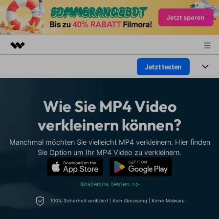
Jetzt testen
Top-Produkte
KI-gestützte digitale Kreativität
Produkte
Business
Dienstprogramme
Wie Sie MP4 Video
Überblick
Plattformen
KI
Über uns
verkleinern können?
Lösungen
Funktionen
Video/Foto
Presseraum
Lösungen
Manchmal möchten Sie vielleicht MP4 verkleinern. Hier finden
Assets
Sie Option um Ihr MP4 Video zu verkleinern.
Audio
Soziale Medien
Shop
Ressourcen
Text
Marketing & Business
Kostenlos testen >>
Support
Hilfe-Center
Lifestyle & Spaß
100% Sicherheit verifiziert | Kein Abozwang | Keine Malware
Video-Prompts
Meisterkurs
Erste Schritte
Über
Über 100 heiße Video-
Beherrschen Sie