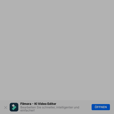
Filmora - KI Video Editor
ÖFFNEN
Bearbeiten Sie schneller, intelligenter und
einfacher!