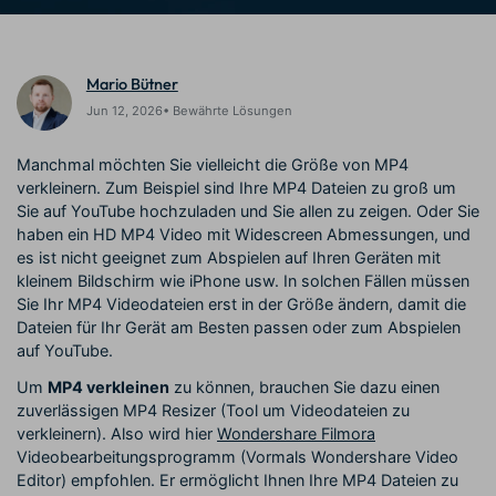
Trends
Prompts – schnell ähnliche
fortgeschrittene
Kunden-Support
Videos erstellen
Videobearbeitungsfähigkeiten
KAUFEN
Anmelden
Mario Bütner
Über Uns
Bewertungen
Unsere Mission, Geschichte
Finden Sie mehr über Filmora
Jun 12, 2026• Bewährte Lösungen
Kickstart Bootcamp
DIY-Spezialeffekte
und Kunden
Nachrichten und
Suchen
Bewertungen
Lernen, ausdrücken und
Erfahren Sie, wie Sie einen
Manchmal möchten Sie vielleicht die Größe von MP4
erweitern Sie Ihre
Spezialeffekt erzeugen
verkleinern. Zum Beispiel sind Ihre MP4 Dateien zu groß um
Videobearbeitungs-
können
Sie auf YouTube hochzuladen und Sie allen zu zeigen. Oder Sie
Fähigkeiten mit Filmora
haben ein HD MP4 Video mit Widescreen Abmessungen, und
Kunden-Geschichten
Affiliate-Programm
es ist nicht geeignet zum Abspielen auf Ihren Geräten mit
Erfahren Sie, wie unsere
Schalten Sie Partnerschaften
kleinem Bildschirm wie iPhone usw. In solchen Fällen müssen
Kunden Erfolg haben
auf Unternehmensebene frei
Creator
Freunde-werben-
Sie Ihr MP4 Videodateien erst in der Größe ändern, damit die
Monetarisierungs-
Programm
Dateien für Ihr Gerät am Besten passen oder zum Abspielen
Programm
An Freunde empfehlen,
auf YouTube.
Monetarisieren Sie
Belohnungen erhalten
Ihren Einfluss mit Filmora
Um
MP4 verkleinen
zu können, brauchen Sie dazu einen
zuverlässigen MP4 Resizer (Tool um Videodateien zu
Blog
verkleinern). Also wird hier
Wondershare Filmora
Videobearbeitungsprogramm (Vormals Wondershare Video
Editor) empfohlen. Er ermöglicht Ihnen Ihre MP4 Dateien zu