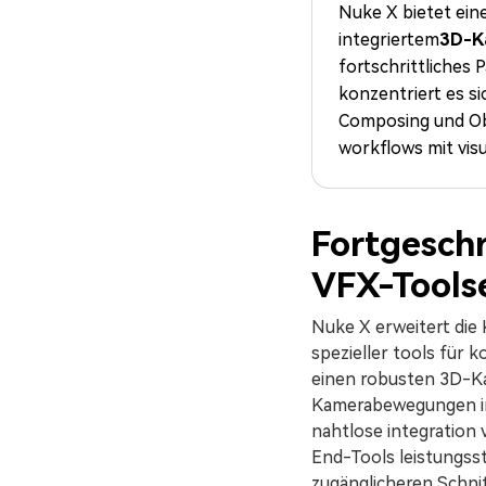
Nuke X bietet ein
Monetarisieren Sie
An Freunde
Ihren Einfluss mit Filmora
Belohnungen
integriertem
3D-K
fortschrittliches
konzentriert es s
Composing und Ob
workflows mit visu
Fortgesch
VFX-Tools
Nuke X erweitert die
spezieller tools für 
einen robusten 3D-Ka
Kamerabewegungen in e
nahtlose integration 
End-Tools leistungsst
zugänglicheren Schnitt