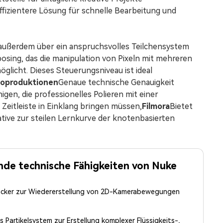
ffizientere Lösung für schnelle Bearbeitung und
 außerdem über ein anspruchsvolles Teilchensystem
sing, das die manipulation von Pixeln mit mehreren
öglicht. Dieses Steuerungsniveau ist ideal
oproduktionen
Genaue technische Genauigkeit
enigen, die professionelles Polieren mit einer
Zeitleiste in Einklang bringen müssen,
Filmora
Bietet
native zur steilen Lernkurve der knotenbasierten
de technische Fähigkeiten von Nuke
cker zur Wiedererstellung von 2D-Kamerabewegungen
es Partikelsystem zur Erstellung komplexer Flüssigkeits-,