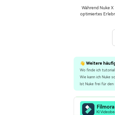
Während Nuke X b
optimiertes Erlebn
👋 Weitere häufig
Wo finde ich tutori
Wie kann ich Nuke so
Ist Nuke frei für de
Filmora
KI Videob