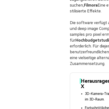
suchen,
Filmora
Eine e
stilisierte Effekte.
Die software verfügt
und deep image Compo
samples pro pixel erm
für
Hochbudgetstudi
erforderlich. Für diej
benutzerfreundlichen 
eine vielseitige alter
Zusammensetzung.
Herausragen
X
3D-Kamera-Tra
im 3D-Raum.
Fortschrittlich