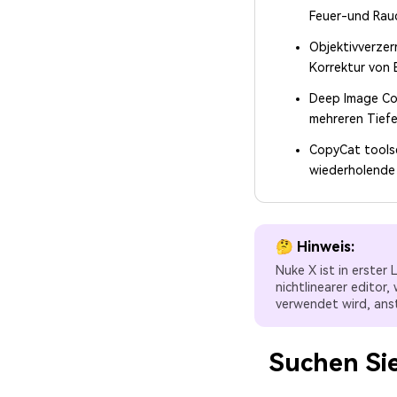
Feuer-und Rauc
Objektivverzer
Korrektur von 
Deep Image Com
mehreren Tief
CopyCat toolse
wiederholende
🤔 Hinweis:
Nuke X ist in erster
nichtlinearer editor
verwendet wird, ans
Suchen Sie