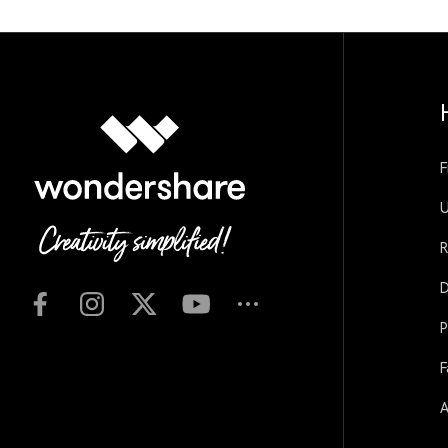
F
U
R
D
P
F
A