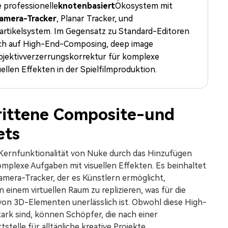
Alle Produkte ansehen
e professionelle
knotenbasiert
Ökosystem mit
Mehr 
 empfehlen,
Kostenloser Download
Kostenloser Download
 erhalten
amera-Tracker
, Planar Tracker, und
 Partikelsystem. Im Gegensatz zu Standard-Editoren
Kostenloser Download
ich auf High-End-Composing, deep image
jektivverzerrungskorrektur für komplexe
Kostenloser Download
ellen Effekten in der Spielfilmproduktion.
rittene Composite-und
ets
 Kernfunktionalität von Nuke durch das Hinzufügen
komplexe Aufgaben mit visuellen Effekten. Es beinhaltet
mera-Tracker, der es Künstlern ermöglicht,
inem virtuellen Raum zu replizieren, was für die
von 3D-Elementen unerlässlich ist. Obwohl diese High-
ark sind, können Schöpfer, die nach einer
stelle für alltägliche kreative Projekte