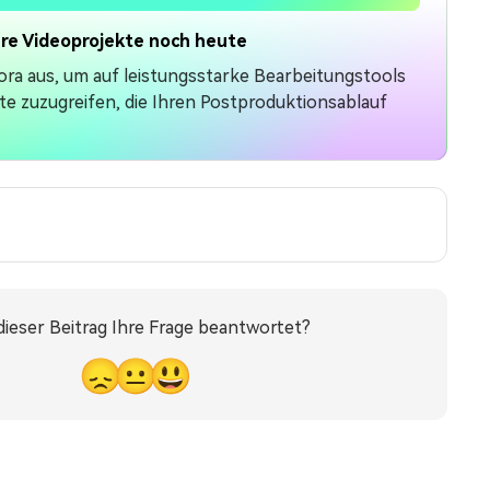
hre Videoprojekte noch heute
mora aus, um auf leistungsstarke Bearbeitungstools
te zuzugreifen, die Ihren Postproduktionsablauf
dieser Beitrag Ihre Frage beantwortet?
😞
😐
😃