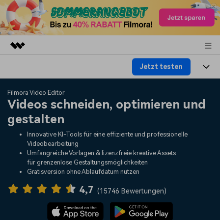
Jetzt testen
Top-Produkte
KI-gestützte digitale Kreativität
Produkte
Business
Filmora Video Editor
Dienstprogramme
Videos schneiden, optimieren und
Überblick
Plattformen
KI
gestalten
Über uns
Lösungen
Funktionen
Innovative KI-Tools für eine effiziente und professionelle
Video/Foto
Lösungen
Presseraum
Videobearbeitung
Assets
Umfangreiche Vorlagen & lizenzfreie kreative Assets
Audio
für grenzenlose Gestaltungsmöglichkeiten
Wer
Ressourcen
Shop
Gratisversion ohne Ablaufdatum nutzen
Text
Video-Lösungen
4,7
Hilfe-Center
Support
(
15746 Bewertungen
)
Video-Prompts
Meisterkurs
Erste Schritte
Über
Über 100 heiße Video-
Beherrschen Sie