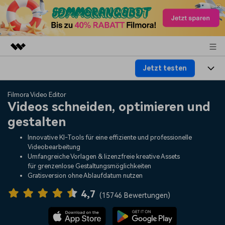
Jetzt testen
Top-Produkte
KI-gestützte digitale Kreativität
Produkte
Business
Filmora Video Editor
Dienstprogramme
Videos schneiden, optimieren und
Überblick
Plattformen
KI
gestalten
Über uns
Lösungen
Funktionen
Innovative KI-Tools für eine effiziente und professionelle
Video/Foto
Lösungen
Presseraum
Videobearbeitung
Assets
Umfangreiche Vorlagen & lizenzfreie kreative Assets
Audio
für grenzenlose Gestaltungsmöglichkeiten
Soziale Medien
Ressourcen
Shop
Gratisversion ohne Ablaufdatum nutzen
Text
Marketing & Business
4,7
Hilfe-Center
Support
(
15746 Bewertungen
)
Lifestyle & Spaß
Video-Prompts
Meisterkurs
Erste Schritte
Über
Über 100 heiße Video-
Beherrschen Sie