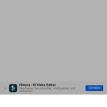
Filmora - KI Video Editor
ÖFFNEN
Bearbeiten Sie schneller, intelligenter und
einfacher!