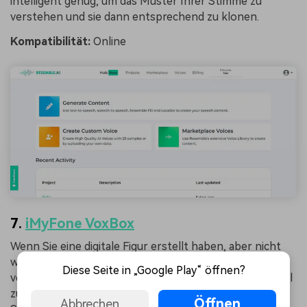
intelligent genug, um das Muster Ihrer Stimme zu
verstehen und sie dann entsprechend zu klonen.
Kompatibilität:
Online
7.
iMyFone VoxBox
Wenn Sie eine digitale Figur erstellt haben, aber nicht
wissen, wie Sie ihr eine Stimme geben können,
Diese Seite in „Google Play“ öffnen?
verwenden Sie dieses Tool. iMyFone VoxBox ist ein Tool
zur Erzeugung von Stimmen für KI-Figuren. Diese
Öffnen
Abbrechen