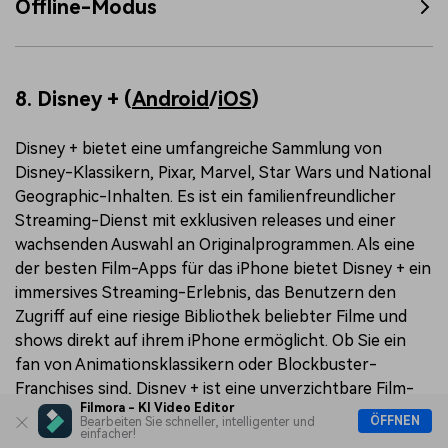
Offline-Modus
8. Disney + (
Android
/
iOS
)
Disney + bietet eine umfangreiche Sammlung von
Disney-Klassikern, Pixar, Marvel, Star Wars und National
Geographic-Inhalten. Es ist ein familienfreundlicher
Streaming-Dienst mit exklusiven releases und einer
wachsenden Auswahl an Originalprogrammen. Als eine
der besten Film-Apps für das iPhone bietet Disney + ein
immersives Streaming-Erlebnis, das Benutzern den
Zugriff auf eine riesige Bibliothek beliebter Filme und
shows direkt auf ihrem iPhone ermöglicht. Ob Sie ein
fan von Animationsklassikern oder Blockbuster-
Franchises sind, Disney + ist eine unverzichtbare Film-
Filmora - KI Video Editor
App für iPhone-Nutzer, die auf der Suche nach
ÖFFNEN
Bearbeiten Sie schneller, intelligenter und
einfacher!
hochwertiger, familienorientierter Unterhaltung sind.