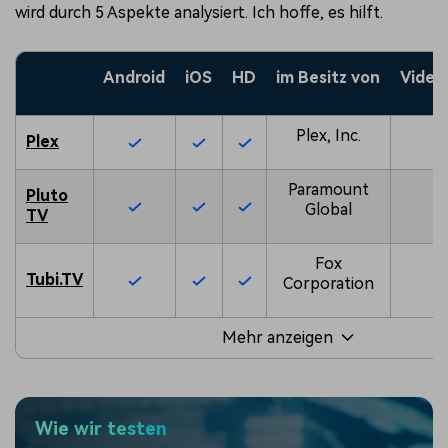
wird durch 5 Aspekte analysiert. Ich hoffe, es hilft.
Android
iOS
HD
im Besitz von
Video 
Plex, Inc.
Plex
Paramount
Pluto
Global
TV
Fox
Tubi.TV
Corporation
Mehr anzeigen
Wie wir testen