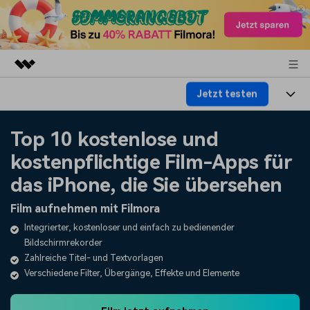
Jetzt testen
Top-Produkte
KI-gestützte digitale Kreativität
Produkte
Business
Top 10 kostenlose und
Dienstprogramme
Überblick
kostenpflichtige Film-Apps für
Plattformen
KI
Über uns
Lösungen
das iPhone, die Sie übersehen
Funktionen
Video/Foto
Lösungen
Presseraum
Film aufnehmen mit Filmora
Assets
Audio
Integrierter, kostenloser und einfach zu bedienender
Wer
Ressourcen
Shop
Bildschirmrekorder
Text
Video-Lösungen
Zahlreiche Titel- und Textvorlagen
Hilfe-Center
Support
Verschiedene Filter, Übergänge, Effekte und Elemente
Video-Prompts
Meisterkurs
Erste Schritte
Über
Über 100 heiße Video-
Beherrschen Sie