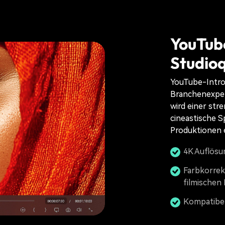
YouTube
Studioq
YouTube-Intro-
Branchenexpert
wird einer str
cineastische S
Produktionen e
4K Auflösun
Farbkorrek
filmischen
Kompatibel