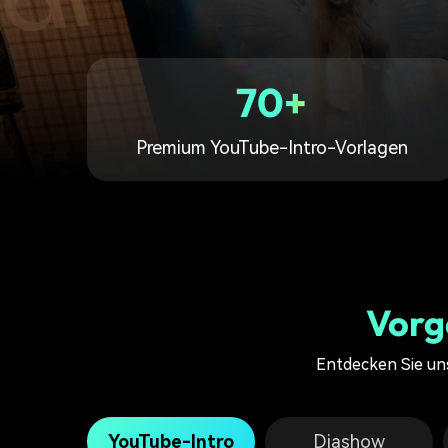
Monetarisieren Sie
An Freunde
Ihren Einfluss mit Filmora
empfehlen,
Belohnungen
70+
Premium YouTube-Intro-Vorlagen
Vorg
Entdecken Sie uns
YouTube-Intro
Diashow