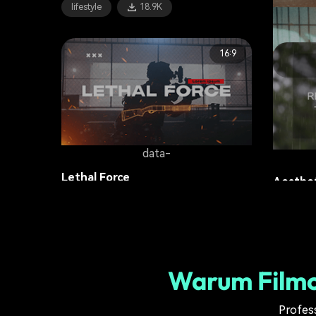
lifestyle
18.9K
16:9
Game Hi
lifestyle
data-
Lethal Force
Aesthet
lifestyle
17.3K
lifestyle
Warum Filmo
Profess