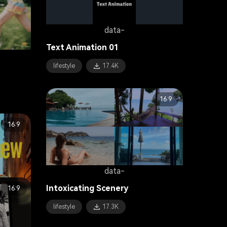
data-
Text Animation 01
lifestyle
17.4K
16:9
16:9
data-
Intoxicating Scenery
16:9
lifestyle
17.3K