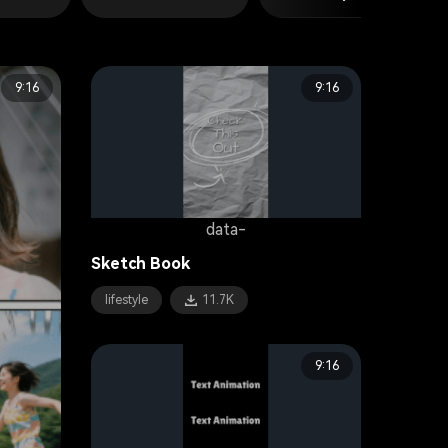
9:16
9:16
data-
Sketch Book
lifestyle
11.7K
9:16