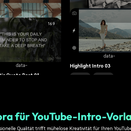
business
7.1K
data-
16:9
data-
Photo Slideshow
ghlights 01
lifestyle
10.7K
8.9K
data-
data-
Highlight Intro 03
ic Quote Post 01
lifestyle
5.5K
16.9K
ra für YouTube-Intro-Vorl
ionelle Qualität trifft mühelose Kreativität für Ihren YouTu