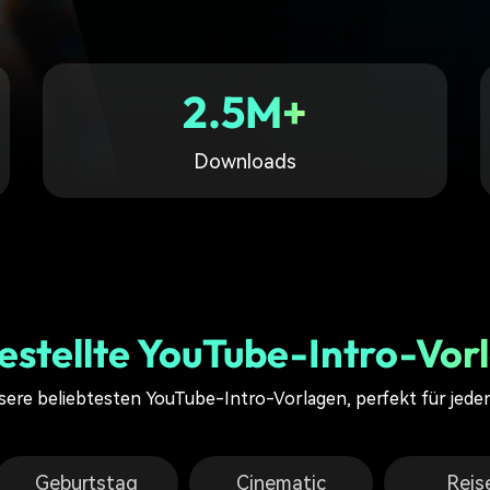
Alle Produkte ansehen
Mehr 
Kostenloser Download
 erhalten
Kostenloser Download
Kostenloser Download
2.5M+
Kostenloser Download
Downloads
estellte YouTube-Intro-Vor
ere beliebtesten YouTube-Intro-Vorlagen, perfekt für jede
Geburtstag
Cinematic
Reis