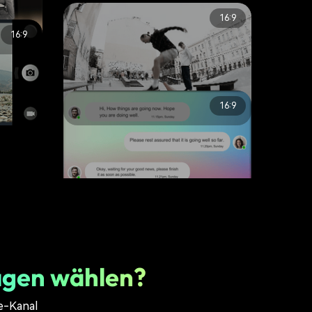
16:9
16:9
16:9
data-
Sad Motion
lifestyle
15.6K
data-
Online Chat Mobile
lifestyle
15.5K
agen wählen?
be-Kanal