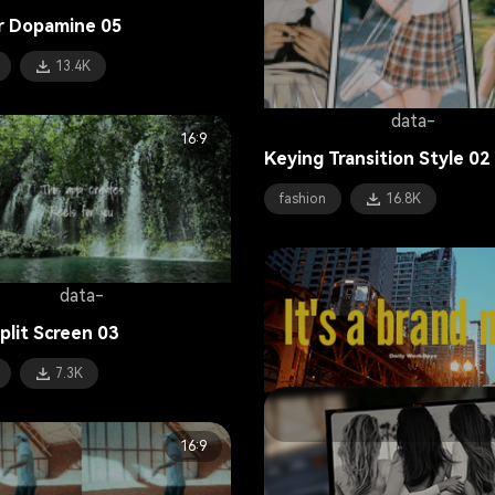
 Dopamine 05
13.4K
data-
16:9
Keying Transition Style 02
fashion
16.8K
data-
plit Screen 03
7.3K
data-
16:9
Daily Workdays