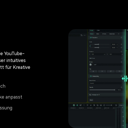
de YouTube-
r intuitives
t für Kreative
sch
rke anpasst
assung