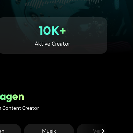
erfahren 👉
10K+
Aktive Creator
lagen
n Content Creator.
en
Musik
Vertikal