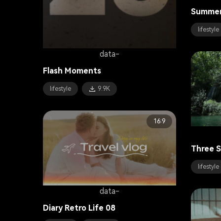
Summer
lifestyle
data-
Flash Moments
lifestyle
9.9K
16:9
Three S
lifestyle
data-
Diary Retro Life 08